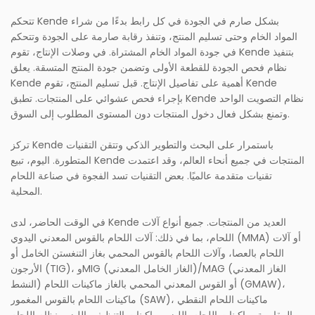
تتحكم Kende بشكل صارم في الجودة في كل رابط بدءًا من شراء
المواد الخام وحتى تسليم المنتج، وتنفذ رقابة صارمة على الجودة وتتحكم
في جودة المواد الخام المشتراة. في وصلات الإنتاج، تقوم Kende بتنفيذ
نظام فحص الجودة للقطعة الأولى وتضمن جودة المنتج المتسقة. يعلق
Kende أهمية على تفاصيل الإنتاج. قبل تسليم المنتج، تقوم Kende
بإجراء فحص عشوائي على المنتجات. تطبق Kende نظام التصويت الواحد
وتمنع بشكل فعال دخول المنتجات دون المستوى المطلوب إلى السوق.
تركز Kende باستمرار على البحث والتطوير الذكي وتتقن التقنيات
المتطورة. اليوم، تبيع Kende المنتجات في جميع أنحاء العالم، وقد اعتمدت
تقنيات متقدمة عالميًا. بعض التقنيات تسد الفجوة في صناعة اللحام
المحلية.
في الوقت الحاضر، لدى Kende العديد من المنتجات. جميع أنواع آلات
اللحام، بما في ذلك: آلات اللحام بالقوس المعدني اليدوي (MMA) أو آلات
اللحام بالعصا، وآلات اللحام بالقوس المحمي بغاز التنغستن الخامل أو
الأرجون (TIG)، وMIG (الغاز الخامل المعدني)/MAG (الغاز المعدني
النشط) أو القوس المعدني المحمي بالغاز ماكينات اللحام (GMAW)،
ماكينات اللحام بالقوس المغمور (SAW)، ماكينات اللحام النقطي