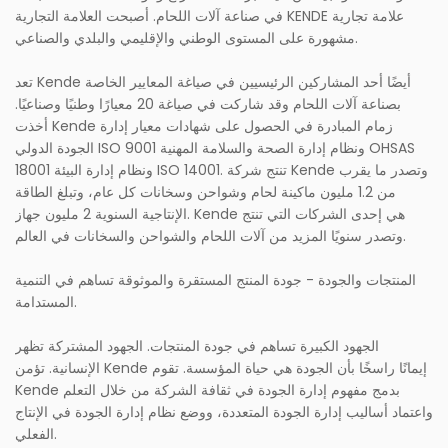
في صناعة آلات اللحام. أصبحت العلامة التجارية KENDE علامة تجارية
مشهورة على المستوى الوطني والإقليمي والبلدي والصناعي.
تعد Kende أيضًا أحد المشاركين الرئيسيين في صياغة المعايير الخاصة
بصناعة آلات اللحام وقد شاركت في صياغة 20 معيارًا وطنيًا وصناعيًا.
أخذت Kende زمام المبادرة في الحصول على شهادات معيار إدارة
الجودة الدولي ISO 9001 ونظام إدارة الصحة والسلامة المهنية OHSAS
18001 ونظام إدارة البيئة ISO 14001. تنتج شركة Kende وتصدر ما يقرب
من 1.2 مليون ماكينة لحام وشواحن وسخانات كل عام، وتبلغ الطاقة
الإنتاجية السنوية 2 مليون جهاز. Kende هي إحدى الشركات التي تنتج
وتصدر سنويًا المزيد من آلات اللحام والشواحن والسخانات في العالم.
المنتجات والجودة - جودة المنتج المستقرة والموثوقة تساهم في التنمية
المستدامة.
الجهود الكبيرة تساهم في جودة المنتجات. الجهود المشتركة تظهر
الإنسانية. تؤمن Kende إيمانًا راسخًا بأن الجودة هي حياة المؤسسة. تقوم
Kende بدمج مفهوم إدارة الجودة في ثقافة الشركة من خلال التعلم
واعتماد أساليب إدارة الجودة المتعددة، ووضع نظام إدارة الجودة في الإنتاج
الفعلي.