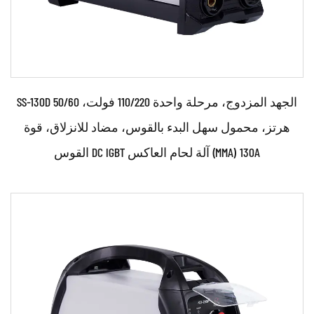
SS-130D الجهد المزدوج، مرحلة واحدة 110/220 فولت، 50/60
هرتز، محمول سهل البدء بالقوس، مضاد للانزلاق، قوة
القوس DC IGBT آلة لحام العاكس (MMA) 130A
حدود:
●استخدم تقنية التحكم في العاكس القوية والمتطورة IGBT
●استخدام تكنولوجيا التحكم PWM والتحكم في ...