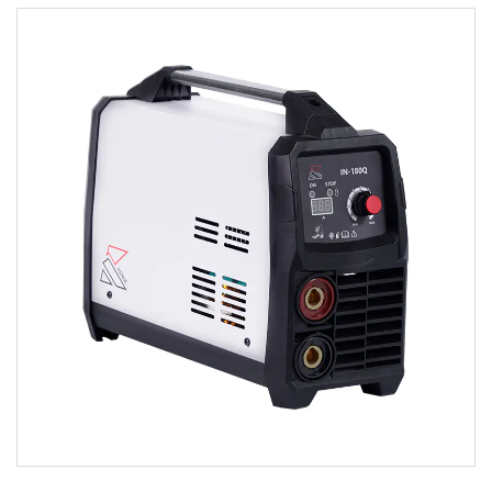
حدود:
●مصدر طاقة لحام ذو تصميم خاص مع دائرة وهيكل فريدين
● مع براءة اختراع صينية معتمدة ●يمكن الل...
اقرأ أكثر