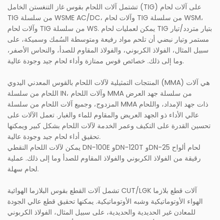
تشتمل آلات اللحام بقوس غاز التنغستن الخامل (TIG) على آلات لحام
TIG من سلسلة WSME AC/DC، وآلات لحام TIG من سلسلة WSM،
وآلات لحام TIG من سلسلة WS. يمكن لعمليات لحام TIG بتيار متردد/تيار
مستمر وتيار نبضي أن تلحم مواد رفيعة ومتوسطة السُمك وسميكة، على
سبيل المثال، الفولاذ الكربوني، والفولاذ المقاوم للصدأ، والنحاس الأصفر،
وما إلى ذلك. خصائص قوس ممتازة وأداء لحام جيد وجودة عالية.
المنتجات التمثيلية لآلات اللحام بالقوس المعدني اليدوي (MMA) هي آلات
اللحام من سلسلة IN، وآلات اللحام MMA من سلسلة جهد العرض
المزدوج، وجميع آلات اللحام من سلسلة MMA ذات جهد الإمداد، واللحام
عالي الأداء ذو ​​الجهد العريض والمقاوم للماء والغبار. تعمل الآلات على
تحسين القدرة على التكيف وعمر الخدمة لآلات اللحام بشكل كبير ويمكنها
تحقيق أداء لحام جيد وجودة عالية.
يمكن لآلات اللحام النقطي DN-100E وDN-120T وDN-25 لحام ألواح
رقيقة من الفولاذ الكربوني والفولاذ المقاوم للصدأ وما إلى ذلك. عملية
لحام سهلة.
تشمل آلات القطع بقوس البلازما الهوائية CUT/LGK آلات قطع بلازما
الهواء الأوتوماتيكية وشبه الأوتوماتيكية. يمكنها تحقيق قطع عالي الجودة
للمعادن غير الحديدية والحديدية، على سبيل المثال، الفولاذ الكربوني