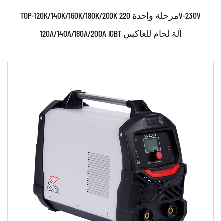
TOP-120K/140K/160K/180K/200K مرحلة واحدة 220V-230V
120A/140A/180A/200A IGBT آلة لحام للعاكس
حدود:
• تقنية العاكس المبتكرة للحصول على وصلات ملحومة
بشكل أفضل من الوحدات التقليدية • ربط متجانس لل...
اقرأ أكثر