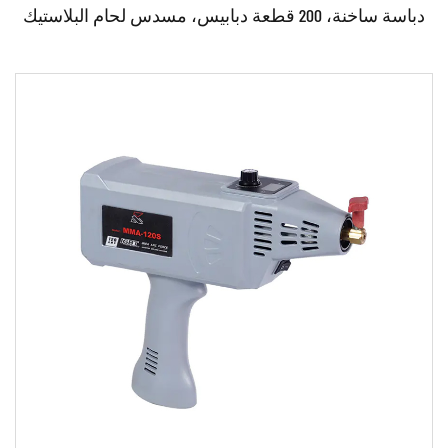
دقيقًا.
دباسة ساخنة، 200 قطعة دبابيس، مسدس لحام البلاستيك
شاحن بطارية السيارة
: شاحن بطارية السيارة هو جهاز يستخدم
لشحن بطارية السيارة أو أي مركبة أخرى. يتم استخدامه عادةً
عند نفاد البطارية، إما بسبب العمر أو بسبب ترك السيارة دون
استخدام لفترة طويلة من الزمن.
إنتاج معدات اللحام:
معدات اللحام هي نوع من المعدات الصناعية التي تستخدم لربط
حدود:
جزأين معدنيين أو أكثر معًا عن طريق صهرها ودمجها. وتتكون
عادةً من مصدر طاقة، ومسدس لحام أو شعلة، وملحقات
اقرأ أكثر
مختلفة، مثل الكابلات والخراطيم ومعدات الحماية.
يتم إنتاج معدات اللحام على عدد من الخطوات، بما في ذلك:
التصميم والتطوير: يتضمن ذلك إنشاء التصميم الأولي لمعدات
اللحام وتحسينه من خلال الاختبار والنماذج الأولية.