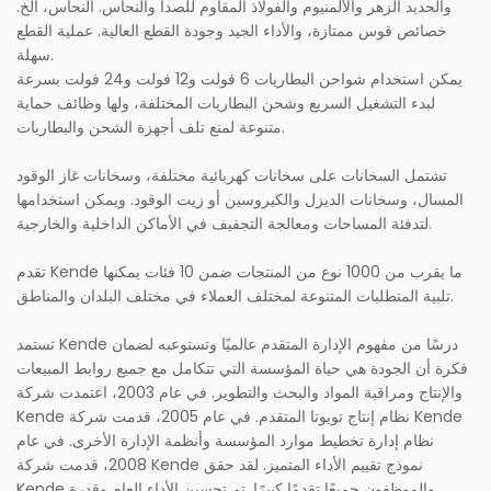
والحديد الزهر والألمنيوم والفولاذ المقاوم للصدأ والنحاس. النحاس، الخ.
خصائص قوس ممتازة، والأداء الجيد وجودة القطع العالية. عملية القطع
سهلة.
يمكن استخدام شواحن البطاريات 6 فولت و12 فولت و24 فولت بسرعة
لبدء التشغيل السريع وشحن البطاريات المختلفة، ولها وظائف حماية
متنوعة لمنع تلف أجهزة الشحن والبطاريات.
تشتمل السخانات على سخانات كهربائية مختلفة، وسخانات غاز الوقود
المسال، وسخانات الديزل والكيروسين أو زيت الوقود. ويمكن استخدامها
لتدفئة المساحات ومعالجة التجفيف في الأماكن الداخلية والخارجية.
تقدم Kende ما يقرب من 1000 نوع من المنتجات ضمن 10 فئات يمكنها
تلبية المتطلبات المتنوعة لمختلف العملاء في مختلف البلدان والمناطق.
تستمد Kende درسًا من مفهوم الإدارة المتقدم عالميًا وتستوعبه لضمان
فكرة أن الجودة هي حياة المؤسسة التي تتكامل مع جميع روابط المبيعات
والإنتاج ومراقبة المواد والبحث والتطوير. في عام 2003، اعتمدت شركة
Kende نظام إنتاج تويوتا المتقدم. في عام 2005، قدمت شركة Kende
نظام إدارة تخطيط موارد المؤسسة وأنظمة الإدارة الأخرى. في عام
2008، قدمت شركة Kende نموذج تقييم الأداء المتميز. لقد حقق
Kende والموظفون جميعًا تقدمًا كبيرًا. تم تحسين الأداء العام وقدرة