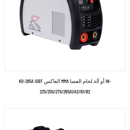
اقرأ أكثر
KD-295A IGBT العاكس MMA أو آلة لحام العصا IN-
225/255/275/295A1/A2/B1/B2