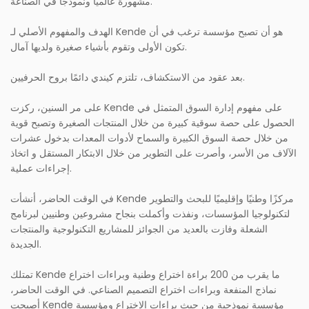
مشهورة عالميًا ونموذجًا في الصناعة.
الهدف والمفهوم الأصلي لـ Kende هو أن تصبح مؤسسة ترغب في أن
تكون الأولى وتقوم بأشياء صغيرة ولديها آمال.
بعد عقود من الاستكشاف، تلتزم كيندي دائمًا بروح الحرفيين.
على مر السنين، ركزت Kende على مفهوم إدارة السوق المتمثل في
الحصول على حصة سوقية كبيرة من خلال المنتجات الصغيرة وتصبح قوية
من خلال حصة السوق الكبيرة والسماح لأدوات المعدات بدخول عشرات
الآلاف من الأسر، وأصرت على التطوير من خلال الابتكار المستقل و اتخاذ
إجراءات عملية.
في الوقت الحاضر، أنشأت Kende مركزًا وطنيًا وإقليميًا للبحث والتطوير
لتكنولوجيا المؤسسات، ونفذت وأكملت بنجاح مشروعين وطنيين لبرنامج
الشعلة وفازت بالعديد من الجوائز للمشاريع التكنولوجية والمنتجات
الجديدة.
تمتلك Kende ما يقرب من 200 براءة اختراع وطنية وبراءات اختراع
نماذج المنفعة وبراءات اختراع التصميم الصناعي. في الوقت الحاضر،
أصبحت Kende مؤسسة نموذجية من حيث براءات الاختراع ومؤسسة