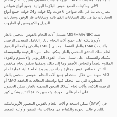
بالمقاومة، ماكينات اللحام بالليزر، ماكينات التنظيف بالليزر، نظام اللحام
الآلي وماكينات القطع بقوس البلازما الهوائية. جميع أنواع شواحن
البطاريات، بما في ذلك شواحن 6 فولت و12 فولت و24 فولت جميع أنواع
السخانات بما في ذلك السخانات الكهربائية وسخانات غاز الوقود وسخانات
الديزل والكيروسين أو المازوت.
تشتمل آلات اللحام بالقوس المحمي بالغاز MIG/MAG/NBC شبه
الأوتوماتيكية على جميع آلات اللحام بالغاز الخامل المعدني الرقمي
والذكي والمعالج الدقيق (MIG) والغاز النشط المعدني (MAG)، وآلات
لحام سلك التدفق المحمي بالغاز. يمكنها لحام المواد الرقيقة والمتوسطة
السُمك والسميكة، على سبيل المثال، الفولاذ الكربوني والألمنيوم والفولاذ
المقاوم للصدأ والنحاس الأصفر وما إلى ذلك، ويمكنها تحقيق لحام منخفض
التناثر. خصائص قوس ممتازة وأداء جيد وجودة لحام عالية. عملية لحام
سهلة. من خلال استخدام جميع آلات اللحام القوسي المحمي بالغاز MIG
أو MAG المتطورة التي يتم التحكم فيها بواسطة المعالجات الدقيقة
الرقمية الذكية، وآلات لحام أسلاك التدفق المحمية بالغاز، يمكن الحصول
على لحام عالي الجودة، وتحسين كفاءة الإنتاج بشكل كبير.
يمكن استخدام آلات اللحام بالقوس المغمور الأوتوماتيكية (SAW) في
اللحام عالي الجودة والكفاءة في مجالات بناء السفن وأوعية الضغط.