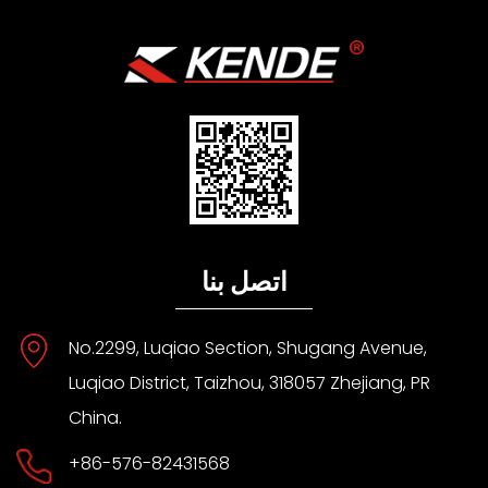
اتصل بنا
No.2299, Luqiao Section, Shugang Avenue,
Luqiao District, Taizhou, 318057 Zhejiang, PR
China.
+86-576-82431568