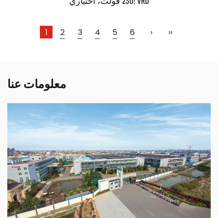
230 فولت، اختياري: VRD
1
2
3
4
5
6
›
››
حدود:
معلومات عنا
●مصدر طاقة لحام ذو تصميم خاص مع دائرة وهيكل فريدين
مع براءة اختراع صينية معتمدة ●العمل بشكل...
اقرأ أكثر