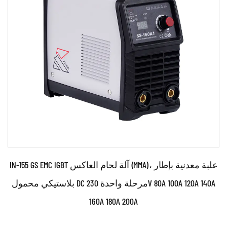
• تقنية العاكس المبتكرة للحصول على وصلات ملحومة
بشكل أفضل من الوحدات التقليدية • ربط متجانس للفولاذ ...
اقرأ أكثر
IN-155 GS EMC IGBT آلة لحام العاكس (MMA)، علبة معدنية بإطار
بلاستيكي محمول DC مرحلة واحدة 230V 80A 100A 120A 140A
160A 180A 200A