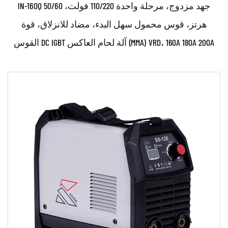
IN-160Q جهد مزدوج، مرحلة واحدة 110/220 فولت، 50/60
هرتز، قوس محمول سهل البدء، مضاد للانزلاق، قوة
القوس DC IGBT آلة لحام العاكس (MMA) VRD، 160A 180A 200A
حدود:
●مصدر طاقة لحام ذو تصميم خاص مع دائرة وهيكل فريدين
● مع براءة اختراع صينية معتمدة ●العمل بش...
اقرأ أكثر