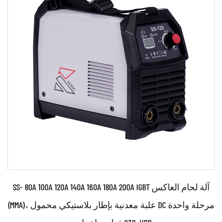
حدود:
●استخدم تقنية التحكم في العاكس القوية والمتطورة IGBT
●استخدام تكنولوجيا التحكم PWM والتحكم في ...
اقرأ أكثر
SS- 80A 100A 120A 140A 160A 180A 200A IGBT آلة لحام العاكس
(MMA)، علبة معدنية بإطار بلاستيكي محمول DC مرحلة واحدة