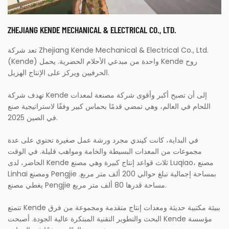
ZHEJIANG KENDE MECHANICAL & ELECTRICAL CO., LTD.
تعد شركة Zhejiang Kende Mechanical & Electrical Co., Ltd.
(Kende) واحدة من مبدعي الأحلام الحضرية. يحمل Kende روح
الحرفيين ويركز على الإنتاج الهزيل.
تهدف شركة Kende إلى أن تصبح أكبر وأقوى شركة مصنعة لمعدات
اللحام في العالم، وهي تمضي قدمًا بحماس كبير وفقًا لاستراتيجية صنع
في الصين 2025.
في البداية، كانت كيندي مجرد ورشة عمل صغيرة تحتوي على عدة
مجموعات من المعدات البسيطة والخامة ومواهب قليلة. في الوقت
الحاضر، لدى Kende ثلاث قواعد إنتاج كبيرة وهي مصنع Luqiao، مصنع
Linhai ومصنع Pengjie بمساحة إجمالية تبلغ حوالي 200 ألف متر مربع.
يغطي مصنع Pengjie مساحة قدرها 80 ألف متر مربع.
تتمتع Kende ببيئة مكتبية حديثة ومعدات إنتاج متقدمة ومجموعة من فرق
البحث والتطوير التقنية المبتكرة عالية الجودة. أصبحت Kende مؤسسة