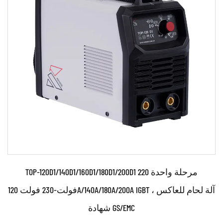
●استخدم مفاتيح IGBT القوية وتقنية التحكم في العاكس
المتقدمة. ●استخدام تكنولوجيا التحكم الرقمية...
اقرأ أكثر
TOP-120D1/140D1/160D1/180D1/200D1 مرحلة واحدة 220
فولت-230 فولت 120A/140A/180A/200A IGBT آلة لحام للعاكس ،
شهادة GS/EMC