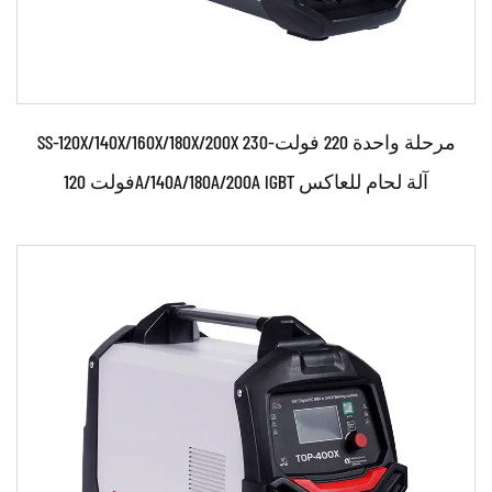
SS-120X/140X/160X/180X/200X مرحلة واحدة 220 فولت-230
فولت 120A/140A/180A/200A IGBT آلة لحام للعاكس
حدود:
• تقنية العاكس المبتكرة للحصول على وصلات ملحومة
بشكل أفضل من الوحدات التقليدية • ربط متجانس لل...