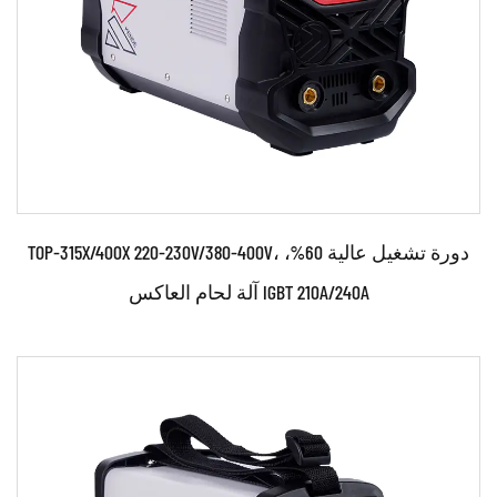
اقرأ أكثر
TOP-315X/400X 220-230V/380-400V، دورة تشغيل عالية 60%،
آلة لحام العاكس IGBT 210A/240A
حدود: