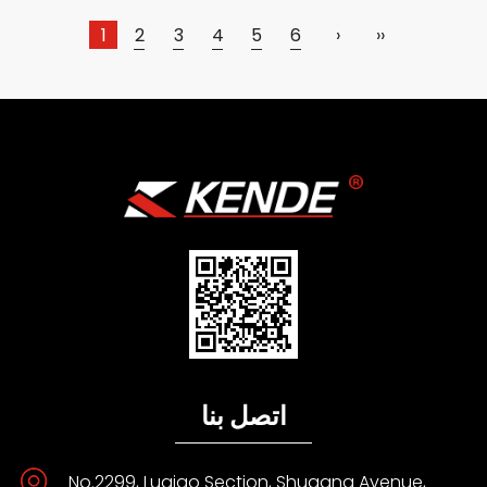
1
2
3
4
5
6
›
››
اتصل بنا
No.2299, Luqiao Section, Shugang Avenue,