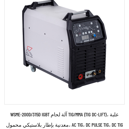
حدود:
●استخدم تقنية التحكم في العاكس القوية والمتطورة IGBT
●استخدام تكنولوجيا التحكم PWM والتحكم في إخراج ...
اقرأ أكثر
WSME-200D/315D IGBT آلة لحام TIG/MMA (TIG DC-LIFT)، علبة
معدنية بإطار بلاستيكي محمول، AC TIG، DC PULSE TIG، DC TIG