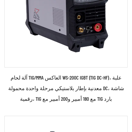
اقرأ أكثر
آلة لحام TIG/MMA العاكس WS-200C IGBT (TIG DC-HF)، علبة
معدنية بإطار بلاستيكي مرحلة واحدة محمولة DC، شاشة
رقمية، TIG مع 180 أمبير و200 أمبير مع TIG بارد