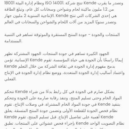
18001 ونظام إدارة البيئة ISO 14001. تنتج شركة Kende وتصدر ما يقرب
من 1.2 مليون ماكينة لحام وشواحن وسخانات كل عام، وتبلغ الطاقة
الإنتاجية السنوية 2 مليون جهاز. Kende هي إحدى الشركات التي تنتج
وتصدر سنويًا المزيد من آلات اللحام والشواحن والسخانات في العالم.
المنتجات والجودة - جودة المنتج المستقرة والموثوقة تساهم في التنمية
المستدامة.
الجهود الكبيرة تساهم في جودة المنتجات. الجهود المشتركة تظهر
الإنسانية. تؤمن Kende إيمانًا راسخًا بأن الجودة هي حياة المؤسسة. تقوم
Kende بدمج مفهوم إدارة الجودة في ثقافة الشركة من خلال التعلم
واعتماد أساليب إدارة الجودة المتعددة، ووضع نظام إدارة الجودة في الإنتاج
الفعلي.
تتحكم Kende بشكل صارم في الجودة في كل رابط بدءًا من شراء
المواد الخام وحتى تسليم المنتج، وتنفذ رقابة صارمة على الجودة وتتحكم
في جودة المواد الخام المشتراة. في وصلات الإنتاج، تقوم Kende بتنفيذ
نظام فحص الجودة للقطعة الأولى وتضمن جودة المنتج المتسقة. يعلق
Kende أهمية على تفاصيل الإنتاج. قبل تسليم المنتج، تقوم Kende
بإجراء فحص عشوائي على المنتجات. تطبق Kende نظام التصويت الواحد