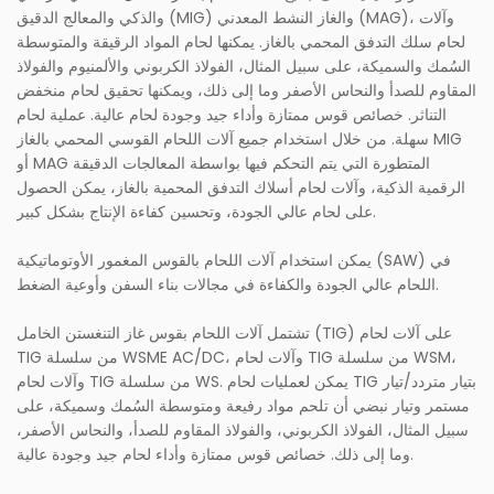
والذكي والمعالج الدقيق (MIG) والغاز النشط المعدني (MAG)، وآلات
لحام سلك التدفق المحمي بالغاز. يمكنها لحام المواد الرقيقة والمتوسطة
السُمك والسميكة، على سبيل المثال، الفولاذ الكربوني والألمنيوم والفولاذ
المقاوم للصدأ والنحاس الأصفر وما إلى ذلك، ويمكنها تحقيق لحام منخفض
التناثر. خصائص قوس ممتازة وأداء جيد وجودة لحام عالية. عملية لحام
سهلة. من خلال استخدام جميع آلات اللحام القوسي المحمي بالغاز MIG
أو MAG المتطورة التي يتم التحكم فيها بواسطة المعالجات الدقيقة
الرقمية الذكية، وآلات لحام أسلاك التدفق المحمية بالغاز، يمكن الحصول
على لحام عالي الجودة، وتحسين كفاءة الإنتاج بشكل كبير.
يمكن استخدام آلات اللحام بالقوس المغمور الأوتوماتيكية (SAW) في
اللحام عالي الجودة والكفاءة في مجالات بناء السفن وأوعية الضغط.
تشتمل آلات اللحام بقوس غاز التنغستن الخامل (TIG) على آلات لحام
TIG من سلسلة WSME AC/DC، وآلات لحام TIG من سلسلة WSM،
وآلات لحام TIG من سلسلة WS. يمكن لعمليات لحام TIG بتيار متردد/تيار
مستمر وتيار نبضي أن تلحم مواد رفيعة ومتوسطة السُمك وسميكة، على
سبيل المثال، الفولاذ الكربوني، والفولاذ المقاوم للصدأ، والنحاس الأصفر،
وما إلى ذلك. خصائص قوس ممتازة وأداء لحام جيد وجودة عالية.