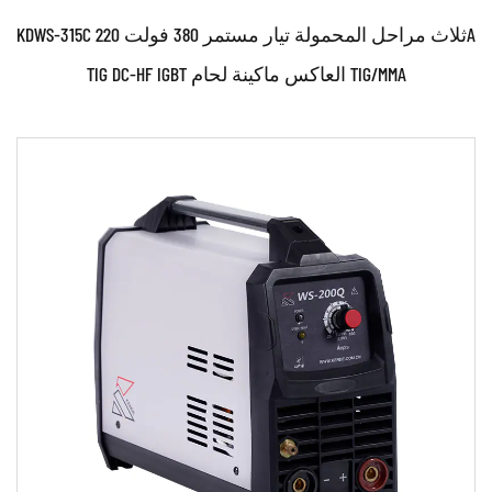
KDWS-315C ثلاث مراحل المحمولة تيار مستمر 380 فولت 220A
TIG DC-HF IGBT العاكس ماكينة لحام TIG/MMA
حدود:
●استخدم تقنية التحكم في العاكس القوية والمتطورة IGBT
●استخدام تكنولوجيا التحكم PWM والتحكم في ...
اقرأ أكثر