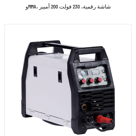
وMMA، شاشة رقمية، 230 فولت 200 أمبير
حدود:
● استخدم تقنية IGBT القوية والمتطورة للتحكم في العاكس
وMCU. ●استخدام تكنولوجيا التحكم PWM والتحكم في...
اقرأ أكثر