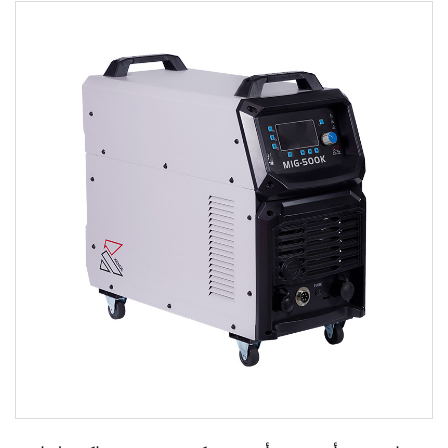
حدود:
• استخدم مفاتيح IGBT القوية وتقنية التحكم العاكس
المتقدمة مرتين. • استخدام تكنولوجيا التحكم ال...
اقرأ أكثر