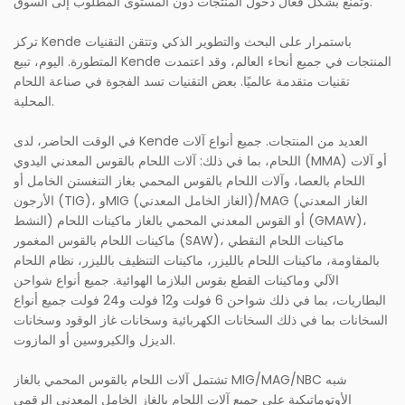
وتمنع بشكل فعال دخول المنتجات دون المستوى المطلوب إلى السوق.
تركز Kende باستمرار على البحث والتطوير الذكي وتتقن التقنيات
المتطورة. اليوم، تبيع Kende المنتجات في جميع أنحاء العالم، وقد اعتمدت
تقنيات متقدمة عالميًا. بعض التقنيات تسد الفجوة في صناعة اللحام
المحلية.
في الوقت الحاضر، لدى Kende العديد من المنتجات. جميع أنواع آلات
اللحام، بما في ذلك: آلات اللحام بالقوس المعدني اليدوي (MMA) أو آلات
اللحام بالعصا، وآلات اللحام بالقوس المحمي بغاز التنغستن الخامل أو
الأرجون (TIG)، وMIG (الغاز الخامل المعدني)/MAG (الغاز المعدني
النشط) أو القوس المعدني المحمي بالغاز ماكينات اللحام (GMAW)،
ماكينات اللحام بالقوس المغمور (SAW)، ماكينات اللحام النقطي
بالمقاومة، ماكينات اللحام بالليزر، ماكينات التنظيف بالليزر، نظام اللحام
الآلي وماكينات القطع بقوس البلازما الهوائية. جميع أنواع شواحن
البطاريات، بما في ذلك شواحن 6 فولت و12 فولت و24 فولت جميع أنواع
السخانات بما في ذلك السخانات الكهربائية وسخانات غاز الوقود وسخانات
الديزل والكيروسين أو المازوت.
تشتمل آلات اللحام بالقوس المحمي بالغاز MIG/MAG/NBC شبه
الأوتوماتيكية على جميع آلات اللحام بالغاز الخامل المعدني الرقمي