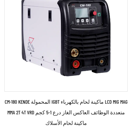
●استخدام محول IGBT قوي وعاكس متقدم وتحكم MCU ●
التكنولوجيا ●استخدام تكنولوجيا التحكم PWM والتحكم في ...
اقرأ أكثر
CM-180 KENDE المحمولة IGBT ماكينة لحام بالكهرباء LCD MIG MAG
MMA 2T 4T VRD متعددة الوظائف العاكس الغاز درع 1-5 كجم
ماكينة لحام الأسلاك