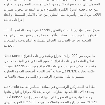
الحصول على حصة سوقية كبيرة من خلال المنتجات الصغيرة وتصبح قوية
من خلال حصة السوق الكبيرة والسماح لأدوات المعدات بدخول عشرات
الآلاف من الأسر، وأصرت على التطوير من خلال الابتكار المستقل و اتخاذ
إجراءات عملية.
في الوقت الحاضر، أنشأت Kende مركزًا وطنيًا وإقليميًا للبحث والتطوير
لتكنولوجيا المؤسسات، ونفذت وأكملت بنجاح مشروعين وطنيين لبرنامج
الشعلة وفازت بالعديد من الجوائز للمشاريع التكنولوجية والمنتجات
الجديدة.
تمتلك Kende ما يقرب من 200 براءة اختراع وطنية وبراءات اختراع
نماذج المنفعة وبراءات اختراع التصميم الصناعي. في الوقت الحاضر،
أصبحت Kende مؤسسة نموذجية من حيث براءات الاختراع ومؤسسة
في صناعة آلات اللحام. أصبحت العلامة التجارية KENDE علامة تجارية
مشهورة على المستوى الوطني والإقليمي والبلدي والصناعي.
تعد Kende أيضًا أحد المشاركين الرئيسيين في صياغة المعايير الخاصة
بصناعة آلات اللحام وقد شاركت في صياغة 20 معيارًا وطنيًا وصناعيًا.
أخذت Kende زمام المبادرة في الحصول على شهادات معيار إدارة
الجودة الدولي ISO 9001 ونظام إدارة الصحة والسلامة المهنية OHSAS