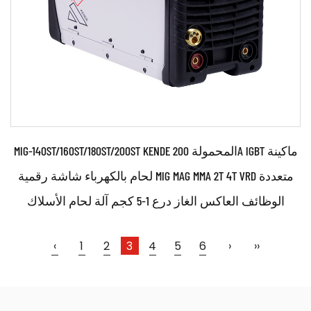
MIG-140ST/160ST/180ST/200ST KENDE المحمولة 200A IGBT ماكينة
لحام بالكهرباء شاشة رقمية MIG MAG MMA 2T 4T VRD متعددة
الوظائف العاكس الغاز درع 1-5 كجم آلة لحام الأسلاك
‹
1
2
3
4
5
6
›
››
حدود: