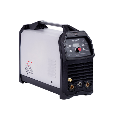
حدود:
110 فولت و230 فولت نوعان من جهد إمداد الطاقة. التعرف
والتحكم تلقائيًا. ●يتم تصنيع آلة اللحام باستخ...
اقرأ أكثر