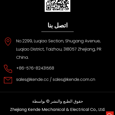
اتصل بنا
No.2299, Luqiao Section, Shugang Avenue,
Luqiao District, Taizhou, 318057 Zhejiang, PR
China.
+86-576-82431568
sales@kende.cc
/
sales@kende.com.cn
حقوق الطبع والنشر © بواسطة
Zhejiang Kende Mechanical & Electrical Co., Ltd.