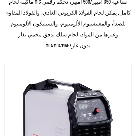
ماكينة لحام MIG صناعية 350 أمبير/500 أمبير، تحكم رقمي
كامل. يمكن لحام الفولاذ الكربوني العادي، والفولاذ المقاوم
للصدأ، والمغنيسيوم الألومنيوم، والسيليكون الألومنيوم
وغيرها من المواد، لحام سلك تدفق محمي بغاز
MIG/MIG/MAG/بدون غاز
حدود:
الخصائص التقنية: • وحدة التحكم بالمعالجات الدقيقة
المتقدمة (MCU) والتحكم الرقمي وتقنية IGBT ال...
اقرأ أكثر