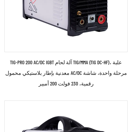
TIG-PRO 200 AC/DC IGBT آلة لحام TIG/MMA (TIG DC-HF)، علبة
معدنية بإطار بلاستيكي محمول AC/DC مرحلة واحدة، شاشة
رقمية، 230 فولت 200 أمبير
حدود: