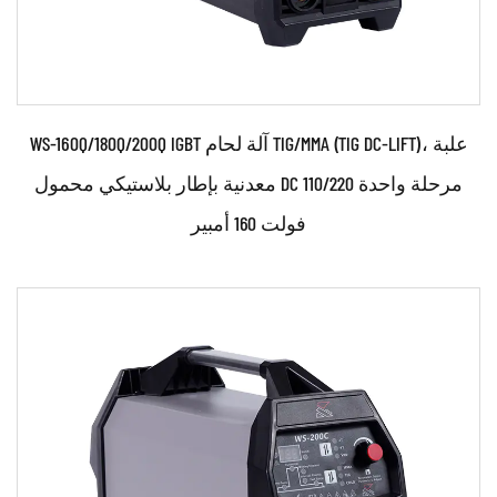
WS-160Q/180Q/200Q IGBT آلة لحام TIG/MMA (TIG DC-LIFT)، علبة
معدنية بإطار بلاستيكي محمول DC مرحلة واحدة 110/220
فولت 160 أمبير
حدود:
●استخدم تقنية التحكم في العاكس القوية والمتطورة IGBT
●استخدام تكنولوجيا التحكم PWM والتحكم في إخراج ...