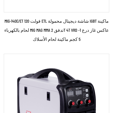
MIG-140E/ET 120 فولت ETL شاشة ديجيتال محمولة IGBT ماكينة
لحام بالكهرباء MIG MAG MMA تدفق 2T 4T VRD عاكس غاز درع 1-
5 كجم ماكينة لحام الأسلاك
حدود:
110 فولت و230 فولت نوعان من جهد إمداد الطاقة. تحديد
والتحكم تلقائيًا. يتم تصنيع آلة اللحام باستخد...
اقرأ أكثر