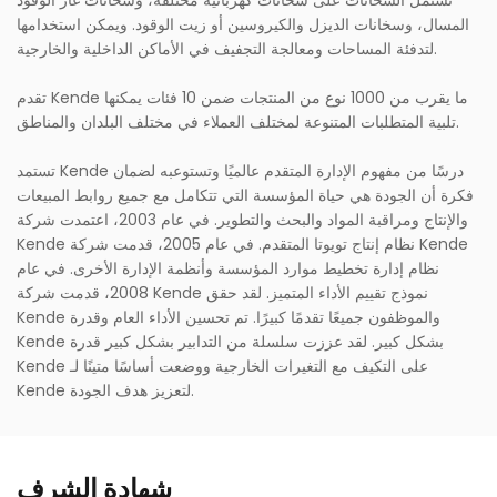
تشتمل السخانات على سخانات كهربائية مختلفة، وسخانات غاز الوقود
المسال، وسخانات الديزل والكيروسين أو زيت الوقود. ويمكن استخدامها
لتدفئة المساحات ومعالجة التجفيف في الأماكن الداخلية والخارجية.
تقدم Kende ما يقرب من 1000 نوع من المنتجات ضمن 10 فئات يمكنها
تلبية المتطلبات المتنوعة لمختلف العملاء في مختلف البلدان والمناطق.
تستمد Kende درسًا من مفهوم الإدارة المتقدم عالميًا وتستوعبه لضمان
فكرة أن الجودة هي حياة المؤسسة التي تتكامل مع جميع روابط المبيعات
والإنتاج ومراقبة المواد والبحث والتطوير. في عام 2003، اعتمدت شركة
Kende نظام إنتاج تويوتا المتقدم. في عام 2005، قدمت شركة Kende
نظام إدارة تخطيط موارد المؤسسة وأنظمة الإدارة الأخرى. في عام
2008، قدمت شركة Kende نموذج تقييم الأداء المتميز. لقد حقق
Kende والموظفون جميعًا تقدمًا كبيرًا. تم تحسين الأداء العام وقدرة
Kende بشكل كبير. لقد عززت سلسلة من التدابير بشكل كبير قدرة
Kende على التكيف مع التغيرات الخارجية ووضعت أساسًا متينًا لـ
Kende لتعزيز هدف الجودة.
شهادة الشرف