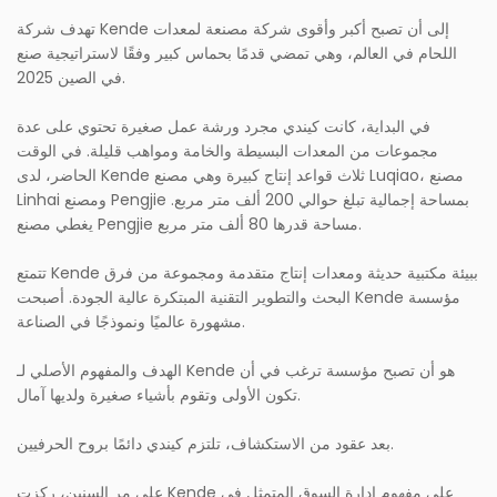
تهدف شركة Kende إلى أن تصبح أكبر وأقوى شركة مصنعة لمعدات
اللحام في العالم، وهي تمضي قدمًا بحماس كبير وفقًا لاستراتيجية صنع
في الصين 2025.
في البداية، كانت كيندي مجرد ورشة عمل صغيرة تحتوي على عدة
مجموعات من المعدات البسيطة والخامة ومواهب قليلة. في الوقت
الحاضر، لدى Kende ثلاث قواعد إنتاج كبيرة وهي مصنع Luqiao، مصنع
Linhai ومصنع Pengjie بمساحة إجمالية تبلغ حوالي 200 ألف متر مربع.
يغطي مصنع Pengjie مساحة قدرها 80 ألف متر مربع.
تتمتع Kende ببيئة مكتبية حديثة ومعدات إنتاج متقدمة ومجموعة من فرق
البحث والتطوير التقنية المبتكرة عالية الجودة. أصبحت Kende مؤسسة
مشهورة عالميًا ونموذجًا في الصناعة.
الهدف والمفهوم الأصلي لـ Kende هو أن تصبح مؤسسة ترغب في أن
تكون الأولى وتقوم بأشياء صغيرة ولديها آمال.
بعد عقود من الاستكشاف، تلتزم كيندي دائمًا بروح الحرفيين.
على مر السنين، ركزت Kende على مفهوم إدارة السوق المتمثل في