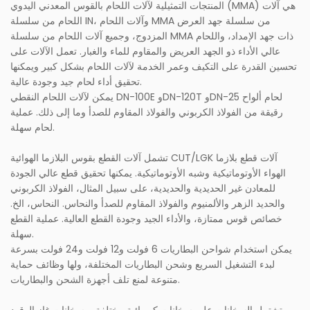
المنتجات التمثيلية لآلات اللحام بالقوس المعدني اليدوي (MMA) هي آلات
اللحام من سلسلة IN، وآلات اللحام MMA من سلسلة جهد العرض
المزدوج، وجميع آلات اللحام من سلسلة MMA ذات جهد الإمداد، واللحام
عالي الأداء ذو ​​الجهد العريض والمقاوم للماء والغبار. تعمل الآلات على
تحسين القدرة على التكيف وعمر الخدمة لآلات اللحام بشكل كبير ويمكنها
تحقيق أداء لحام جيد وجودة عالية.
يمكن لآلات اللحام النقطي DN-100E وDN-120T وDN-25 لحام ألواح
رقيقة من الفولاذ الكربوني والفولاذ المقاوم للصدأ وما إلى ذلك. عملية
لحام سهلة.
تشمل آلات القطع بقوس البلازما الهوائية CUT/LGK آلات قطع بلازما
الهواء الأوتوماتيكية وشبه الأوتوماتيكية. يمكنها تحقيق قطع عالي الجودة
للمعادن غير الحديدية والحديدية، على سبيل المثال، الفولاذ الكربوني
والحديد الزهر والألمنيوم والفولاذ المقاوم للصدأ والنحاس. النحاس، الخ.
خصائص قوس ممتازة، والأداء الجيد وجودة القطع العالية. عملية القطع
سهلة.
يمكن استخدام شواحن البطاريات 6 فولت و12 فولت و24 فولت بسرعة
لبدء التشغيل السريع وشحن البطاريات المختلفة، ولها وظائف حماية
متنوعة لمنع تلف أجهزة الشحن والبطاريات.