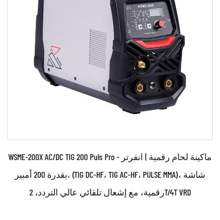
اقرأ أكثر
WSME-200X AC/DC TIG 200 Puls Pro - ماكينة لحام رقمية | انفرتر
بقدرة 200 أمبير، (TIG DC-HF، TIG AC-HF، PULSE MMA)، شاشة
رقمية، مع إشعال تلقائي عالي التردد، 2T/4T VRD