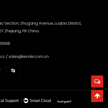
ao Section, Shugang Avenue, Luqiao District,
57 Zhejiang, PR China.
31568
.cc
/
sales@kende.com.cn
خصوصية
cal Support ：
Smart Cloud