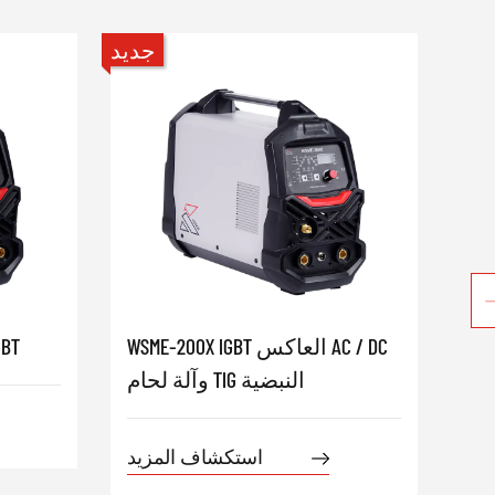
جديد
جديد
MIG-12-
WSME-200X IGBT العاكس AC / DC
لحام 
 القوس
وآلة لحام TIG النبضية
استكشاف المزيد
يد