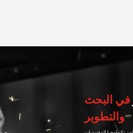
في البحث
والتطوير
وير تكنولوجيا المؤسسات