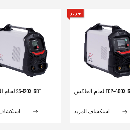
جديد
العاكس TOP-400X IGBT
لحام العاكس SS-120X IGBT
استكشاف المزيد
استكشاف 