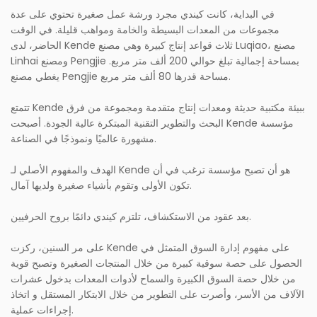
في البداية، كانت كيندي مجرد ورشة عمل صغيرة تحتوي على عدة
مجموعات من المعدات البسيطة والخامة ومواهب قليلة. في الوقت
الحاضر، لدى Kende ثلاث قواعد إنتاج كبيرة وهي مصنع Luqiao، مصنع
Linhai ومصنع Pengjie بمساحة إجمالية تبلغ حوالي 200 ألف متر مربع.
يغطي مصنع Pengjie مساحة قدرها 80 ألف متر مربع.
تتمتع Kende ببيئة مكتبية حديثة ومعدات إنتاج متقدمة ومجموعة من فرق
البحث والتطوير التقنية المبتكرة عالية الجودة. أصبحت Kende مؤسسة
مشهورة عالميًا ونموذجًا في الصناعة.
الهدف والمفهوم الأصلي لـ Kende هو أن تصبح مؤسسة ترغب في أن
تكون الأولى وتقوم بأشياء صغيرة ولديها آمال.
بعد عقود من الاستكشاف، تلتزم كيندي دائمًا بروح الحرفيين.
على مر السنين، ركزت Kende على مفهوم إدارة السوق المتمثل في
الحصول على حصة سوقية كبيرة من خلال المنتجات الصغيرة وتصبح قوية
من خلال حصة السوق الكبيرة والسماح لأدوات المعدات بدخول عشرات
الآلاف من الأسر، وأصرت على التطوير من خلال الابتكار المستقل و اتخاذ
إجراءات عملية.