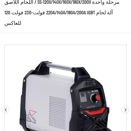
SS-120X/140X/160X/180X/200X مرحلة واحدة
/
اللحام اللاصق
220 فولت-230 فولت 120A/140A/180A/200A IGBT آلة لحام
للعاكس