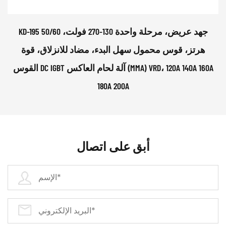
KD-195 جهد عريض، مرحلة واحدة 130-270 فولت، 50/60
هرتز، قوس محمول سهل البدء، مضاد للانزلاق، قوة
القوس DC IGBT آلة لحام العاكس (MMA) VRD، 120A 140A 160A
180A 200A
أبق على اتصال