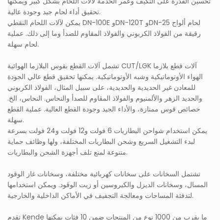
تحسين القدرة على التكيف وعمر الخدمة لآلات اللحام بشكل كبير ويمكنها
تحقيق أداء لحام جيد وجودة عالية.
يمكن لآلات اللحام النقطي DN-100E وDN-120T وDN-25 لحام ألواح
رقيقة من الفولاذ الكربوني والفولاذ المقاوم للصدأ وما إلى ذلك. عملية
لحام سهلة.
تشمل آلات القطع بقوس البلازما الهوائية CUT/LGK آلات قطع بلازما
الهواء الأوتوماتيكية وشبه الأوتوماتيكية. يمكنها تحقيق قطع عالي الجودة
للمعادن غير الحديدية والحديدية، على سبيل المثال، الفولاذ الكربوني
والحديد الزهر والألمنيوم والفولاذ المقاوم للصدأ والنحاس. النحاس، الخ.
خصائص قوس ممتازة، والأداء الجيد وجودة القطع العالية. عملية القطع
سهلة.
يمكن استخدام شواحن البطاريات 6 فولت و12 فولت و24 فولت بسرعة
لبدء التشغيل السريع وشحن البطاريات المختلفة، ولها وظائف حماية
متنوعة لمنع تلف أجهزة الشحن والبطاريات.
تشتمل السخانات على سخانات كهربائية مختلفة، وسخانات غاز الوقود
المسال، وسخانات الديزل والكيروسين أو زيت الوقود. ويمكن استخدامها
لتدفئة المساحات ومعالجة التجفيف في الأماكن الداخلية والخارجية.
تقدم Kende ما يقرب من 1000 نوع من المنتجات ضمن 10 فئات يمكنها