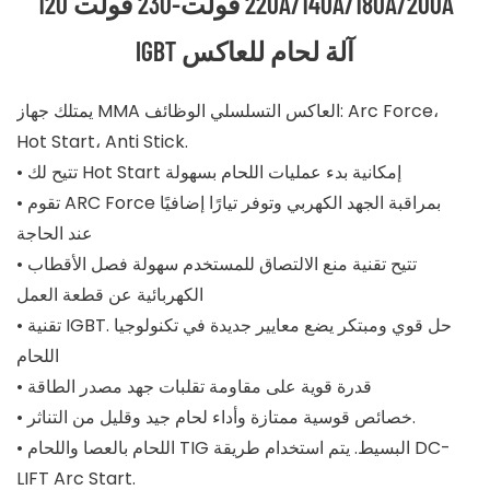
220 فولت-230 فولت 120A/140A/180A/200A
IGBT آلة لحام للعاكس
يمتلك جهاز MMA العاكس التسلسلي الوظائف: Arc Force،
Hot Start، Anti Stick.
• تتيح لك Hot Start إمكانية بدء عمليات اللحام بسهولة
• تقوم ARC Force بمراقبة الجهد الكهربي وتوفر تيارًا إضافيًا
عند الحاجة
• تتيح تقنية منع الالتصاق للمستخدم سهولة فصل الأقطاب
الكهربائية عن قطعة العمل
• تقنية IGBT. حل قوي ومبتكر يضع معايير جديدة في تكنولوجيا
اللحام
• قدرة قوية على مقاومة تقلبات جهد مصدر الطاقة
• خصائص قوسية ممتازة وأداء لحام جيد وقليل من التناثر.
• اللحام بالعصا واللحام TIG البسيط. يتم استخدام طريقة DC-
LIFT Arc Start.