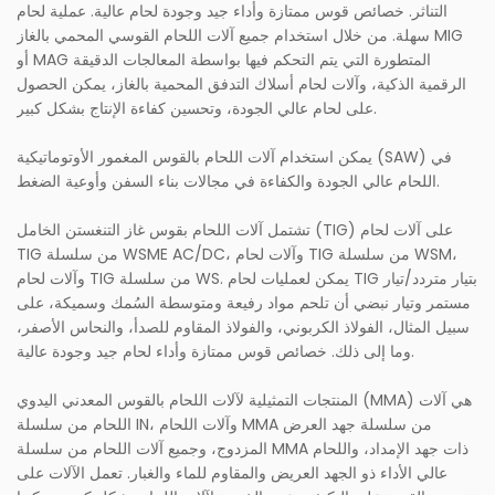
التناثر. خصائص قوس ممتازة وأداء جيد وجودة لحام عالية. عملية لحام
سهلة. من خلال استخدام جميع آلات اللحام القوسي المحمي بالغاز MIG
أو MAG المتطورة التي يتم التحكم فيها بواسطة المعالجات الدقيقة
الرقمية الذكية، وآلات لحام أسلاك التدفق المحمية بالغاز، يمكن الحصول
على لحام عالي الجودة، وتحسين كفاءة الإنتاج بشكل كبير.
يمكن استخدام آلات اللحام بالقوس المغمور الأوتوماتيكية (SAW) في
اللحام عالي الجودة والكفاءة في مجالات بناء السفن وأوعية الضغط.
تشتمل آلات اللحام بقوس غاز التنغستن الخامل (TIG) على آلات لحام
TIG من سلسلة WSME AC/DC، وآلات لحام TIG من سلسلة WSM،
وآلات لحام TIG من سلسلة WS. يمكن لعمليات لحام TIG بتيار متردد/تيار
مستمر وتيار نبضي أن تلحم مواد رفيعة ومتوسطة السُمك وسميكة، على
سبيل المثال، الفولاذ الكربوني، والفولاذ المقاوم للصدأ، والنحاس الأصفر،
وما إلى ذلك. خصائص قوس ممتازة وأداء لحام جيد وجودة عالية.
المنتجات التمثيلية لآلات اللحام بالقوس المعدني اليدوي (MMA) هي آلات
اللحام من سلسلة IN، وآلات اللحام MMA من سلسلة جهد العرض
المزدوج، وجميع آلات اللحام من سلسلة MMA ذات جهد الإمداد، واللحام
عالي الأداء ذو ​​الجهد العريض والمقاوم للماء والغبار. تعمل الآلات على