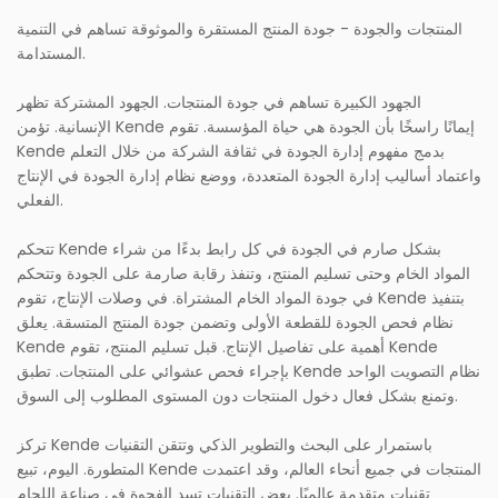
المنتجات والجودة - جودة المنتج المستقرة والموثوقة تساهم في التنمية
المستدامة.
الجهود الكبيرة تساهم في جودة المنتجات. الجهود المشتركة تظهر
الإنسانية. تؤمن Kende إيمانًا راسخًا بأن الجودة هي حياة المؤسسة. تقوم
Kende بدمج مفهوم إدارة الجودة في ثقافة الشركة من خلال التعلم
واعتماد أساليب إدارة الجودة المتعددة، ووضع نظام إدارة الجودة في الإنتاج
الفعلي.
تتحكم Kende بشكل صارم في الجودة في كل رابط بدءًا من شراء
المواد الخام وحتى تسليم المنتج، وتنفذ رقابة صارمة على الجودة وتتحكم
في جودة المواد الخام المشتراة. في وصلات الإنتاج، تقوم Kende بتنفيذ
نظام فحص الجودة للقطعة الأولى وتضمن جودة المنتج المتسقة. يعلق
Kende أهمية على تفاصيل الإنتاج. قبل تسليم المنتج، تقوم Kende
بإجراء فحص عشوائي على المنتجات. تطبق Kende نظام التصويت الواحد
وتمنع بشكل فعال دخول المنتجات دون المستوى المطلوب إلى السوق.
تركز Kende باستمرار على البحث والتطوير الذكي وتتقن التقنيات
المتطورة. اليوم، تبيع Kende المنتجات في جميع أنحاء العالم، وقد اعتمدت
تقنيات متقدمة عالميًا. بعض التقنيات تسد الفجوة في صناعة اللحام