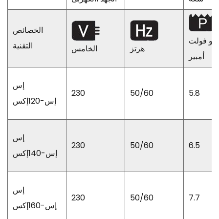
الخصائص
يلو فولت
التقنية
هرتز
الخامس
أمبير
إس
230
50/60
5.8
إس-120إكس
إس
230
50/60
6.5
إس-140إكس
إس
230
50/60
7.7
إس-160إكس