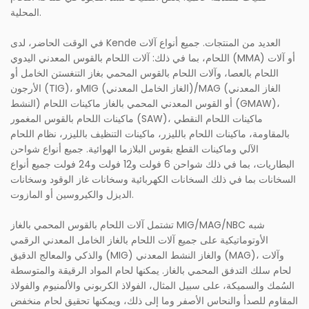
المحلية.
في الوقت الحاضر، لدى Kende العديد من المنتجات. جميع أنواع آلات
اللحام، بما في ذلك: آلات اللحام بالقوس المعدني اليدوي (MMA) أو آلات
اللحام بالعصا، وآلات اللحام بالقوس المحمي بغاز التنغستن الخامل أو
الأرجون (TIG)، وMIG (الغاز الخامل المعدني)/MAG (الغاز المعدني
النشط) أو القوس المعدني المحمي بالغاز ماكينات اللحام (GMAW)،
ماكينات اللحام بالقوس المغمور (SAW)، ماكينات اللحام النقطي
بالمقاومة، ماكينات اللحام بالليزر، ماكينات التنظيف بالليزر، نظام اللحام
الآلي وماكينات القطع بقوس البلازما الهوائية. جميع أنواع شواحن
البطاريات، بما في ذلك شواحن 6 فولت و12 فولت و24 فولت جميع أنواع
السخانات بما في ذلك السخانات الكهربائية وسخانات غاز الوقود وسخانات
الديزل والكيروسين أو المازوت.
تشتمل آلات اللحام بالقوس المحمي بالغاز MIG/MAG/NBC شبه
الأوتوماتيكية على جميع آلات اللحام بالغاز الخامل المعدني الرقمي
والذكي والمعالج الدقيق (MIG) والغاز النشط المعدني (MAG)، وآلات
لحام سلك التدفق المحمي بالغاز. يمكنها لحام المواد الرقيقة والمتوسطة
السُمك والسميكة، على سبيل المثال، الفولاذ الكربوني والألمنيوم والفولاذ
المقاوم للصدأ والنحاس الأصفر وما إلى ذلك، ويمكنها تحقيق لحام منخفض