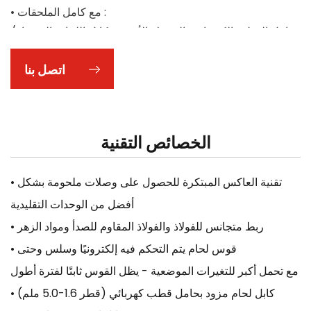
• مع كامل الملحقات :
حامل القطب الكهربائي، المشبك الأرضي، كابل اللحام، الفرشاة/
المطرقة، القناع الواقي.
اتصل بنا
الخصائص التقنية
• تقنية العاكس المبتكرة للحصول على وصلات ملحومة بشكل
أفضل من الوحدات التقليدية
• ربط متجانس للفولاذ والفولاذ المقاوم للصدأ ومواد الزهر
• قوس لحام يتم التحكم فيه إلكترونيًا وسلس وحتى
مع تحمل أكبر للتغيرات الموضعية - يظل القوس ثابتًا لفترة أطول
• كابل لحام مزود بحامل قطب كهربائي (قطر 1.6-5.0 ملم)