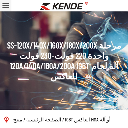
SS-120X/140X/160X/180X/200X مرحلة
واحدة 220 فولت-230 فولت
120A/140A/180A/200A IGBT آلة لحام
للعاكس
IGBT العاكس MMA أو آلة
/
الصفحة الرئيسية
/
منتج