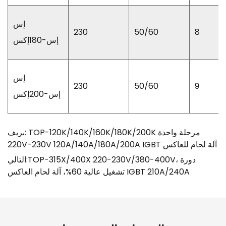
إس
230
50/60
8
إس-180إكس
إس
230
50/60
9
إس-200إكس
بريف: TOP-120K/140K/160K/180K/200K مرحلة واحدة
220V-230V 120A/140A/180A/200A IGBT آلة لحام للعاكس
التالي:TOP-315X/400X 220-230V/380-400V، دورة
تشغيل عالية 60%، آلة لحام العاكس IGBT 210A/240A