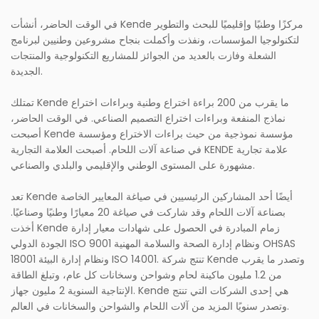
في الوقت الحاضر، أنشأت Kende مركزًا وطنيًا وإقليميًا للبحث والتطوير
لتكنولوجيا المؤسسات، ونفذت وأكملت بنجاح مشروعين وطنيين لبرنامج
الشعلة وفازت بالعديد من الجوائز للمشاريع التكنولوجية والمنتجات
الجديدة.
تمتلك Kende ما يقرب من 200 براءة اختراع وطنية وبراءات اختراع
نماذج المنفعة وبراءات اختراع التصميم الصناعي. في الوقت الحاضر،
أصبحت Kende مؤسسة نموذجية من حيث براءات الاختراع ومؤسسة
في صناعة آلات اللحام. أصبحت العلامة التجارية KENDE علامة تجارية
مشهورة على المستوى الوطني والإقليمي والبلدي والصناعي.
تعد Kende أيضًا أحد المشاركين الرئيسيين في صياغة المعايير الخاصة
بصناعة آلات اللحام وقد شاركت في صياغة 20 معيارًا وطنيًا وصناعيًا.
أخذت Kende زمام المبادرة في الحصول على شهادات معيار إدارة
الجودة الدولي ISO 9001 ونظام إدارة الصحة والسلامة المهنية OHSAS
18001 ونظام إدارة البيئة ISO 14001. تنتج شركة Kende وتصدر ما يقرب
من 1.2 مليون ماكينة لحام وشواحن وسخانات كل عام، وتبلغ الطاقة
الإنتاجية السنوية 2 مليون جهاز. Kende هي إحدى الشركات التي تنتج
وتصدر سنويًا المزيد من آلات اللحام والشواحن والسخانات في العالم.