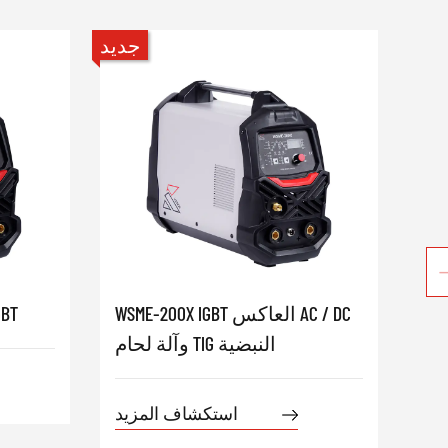
جديد
جديد
MIG-12-
WSME-200X IGBT العاكس AC / DC
لحام 
 القوس
وآلة لحام TIG النبضية
استكشاف المزيد
يد