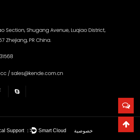
ao Section, Shugang Avenue, Luqiao District,
57 Zhejiang, PR China.
31568
.cc
/
sales@kende.com.cn
خصوصية
cal Support ：
Smart Cloud