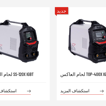
جديد
العاكس TOP-400X IGBT
لحام العاكس SS-120X IGBT
استكشاف المزيد
استكشاف 