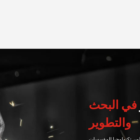
في البحث
والتطوير
وير تكنولوجيا المؤسسات