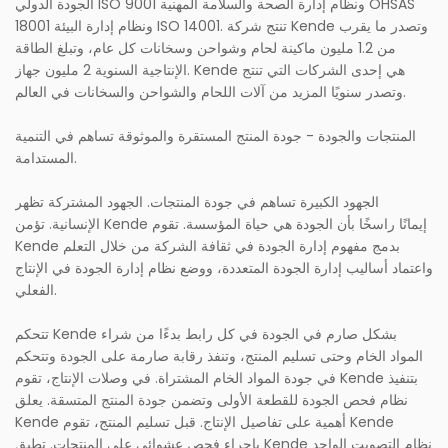
الجودة الدولي ISO 9001 ونظام إدارة الصحة والسلامة المهنية OHSAS
18001 ونظام إدارة البيئة ISO 14001. تنتج شركة Kende وتصدر ما يقرب
من 1.2 مليون ماكينة لحام وشواحن وسخانات كل عام، وتبلغ الطاقة
الإنتاجية السنوية 2 مليون جهاز. Kende هي إحدى الشركات التي تنتج
وتصدر سنويًا المزيد من آلات اللحام والشواحن والسخانات في العالم.
المنتجات والجودة - جودة المنتج المستقرة والموثوقة تساهم في التنمية
المستدامة.
الجهود الكبيرة تساهم في جودة المنتجات. الجهود المشتركة تظهر
الإنسانية. تؤمن Kende إيمانًا راسخًا بأن الجودة هي حياة المؤسسة. تقوم
Kende بدمج مفهوم إدارة الجودة في ثقافة الشركة من خلال التعلم
واعتماد أساليب إدارة الجودة المتعددة، ووضع نظام إدارة الجودة في الإنتاج
الفعلي.
تتحكم Kende بشكل صارم في الجودة في كل رابط بدءًا من شراء
المواد الخام وحتى تسليم المنتج، وتنفذ رقابة صارمة على الجودة وتتحكم
في جودة المواد الخام المشتراة. في وصلات الإنتاج، تقوم Kende بتنفيذ
نظام فحص الجودة للقطعة الأولى وتضمن جودة المنتج المتسقة. يعلق
Kende أهمية على تفاصيل الإنتاج. قبل تسليم المنتج، تقوم Kende
بإجراء فحص عشوائي على المنتجات. تطبق Kende نظام التصويت الواحد