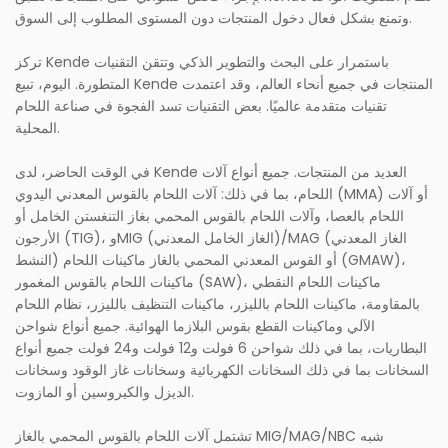
وتمنع بشكل فعال دخول المنتجات دون المستوى المطلوب إلى السوق.
تركز Kende باستمرار على البحث والتطوير الذكي وتتقن التقنيات
المتطورة. اليوم، تبيع Kende المنتجات في جميع أنحاء العالم، وقد اعتمدت
تقنيات متقدمة عالميًا. بعض التقنيات تسد الفجوة في صناعة اللحام
المحلية.
في الوقت الحاضر، لدى Kende العديد من المنتجات. جميع أنواع آلات
اللحام، بما في ذلك: آلات اللحام بالقوس المعدني اليدوي (MMA) أو آلات
اللحام بالعصا، وآلات اللحام بالقوس المحمي بغاز التنغستن الخامل أو
الأرجون (TIG)، وMIG (الغاز الخامل المعدني)/MAG (الغاز المعدني
النشط) أو القوس المعدني المحمي بالغاز ماكينات اللحام (GMAW)،
ماكينات اللحام بالقوس المغمور (SAW)، ماكينات اللحام النقطي
بالمقاومة، ماكينات اللحام بالليزر، ماكينات التنظيف بالليزر، نظام اللحام
الآلي وماكينات القطع بقوس البلازما الهوائية. جميع أنواع شواحن
البطاريات، بما في ذلك شواحن 6 فولت و12 فولت و24 فولت جميع أنواع
السخانات بما في ذلك السخانات الكهربائية وسخانات غاز الوقود وسخانات
الديزل والكيروسين أو المازوت.
تشتمل آلات اللحام بالقوس المحمي بالغاز MIG/MAG/NBC شبه