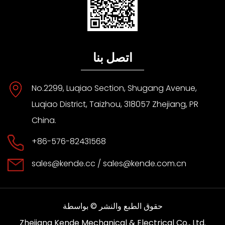
اتصل بنا
No.2299, Luqiao Section, Shugang Avenue,
Luqiao District, Taizhou, 318057 Zhejiang, PR
China.
+86-576-82431568
sales@kende.cc
/
sales@kende.com.cn
حقوق الطبع والنشر © بواسطة
Zhejiang Kende Mechanical & Electrical Co., Ltd.