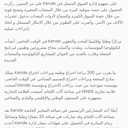
على مر السنين، ركزت Kende على مفهوم إدارة السوق المتمثل في
الحصول على حصة سوقية كبيرة من خلال المنتجات الصغيرة وتصبح قوية
من خلال حصة السوق الكبيرة والسماح لأدوات المعدات بدخول عشرات
الآلاف من الأسر، وأصرت على التطوير من خلال الابتكار المستقل و اتخاذ
إجراءات عملية.
في الوقت الحاضر، أنشأت Kende مركزًا وطنيًا وإقليميًا للبحث والتطوير
لتكنولوجيا المؤسسات، ونفذت وأكملت بنجاح مشروعين وطنيين لبرنامج
الشعلة وفازت بالعديد من الجوائز للمشاريع التكنولوجية والمنتجات
الجديدة.
تمتلك Kende ما يقرب من 200 براءة اختراع وطنية وبراءات اختراع
نماذج المنفعة وبراءات اختراع التصميم الصناعي. في الوقت الحاضر،
أصبحت Kende مؤسسة نموذجية من حيث براءات الاختراع ومؤسسة
في صناعة آلات اللحام. أصبحت العلامة التجارية KENDE علامة تجارية
مشهورة على المستوى الوطني والإقليمي والبلدي والصناعي.
تعد Kende أيضًا أحد المشاركين الرئيسيين في صياغة المعايير الخاصة
بصناعة آلات اللحام وقد شاركت في صياغة 20 معيارًا وطنيًا وصناعيًا.
أخذت Kende زمام المبادرة في الحصول على شهادات معيار إدارة