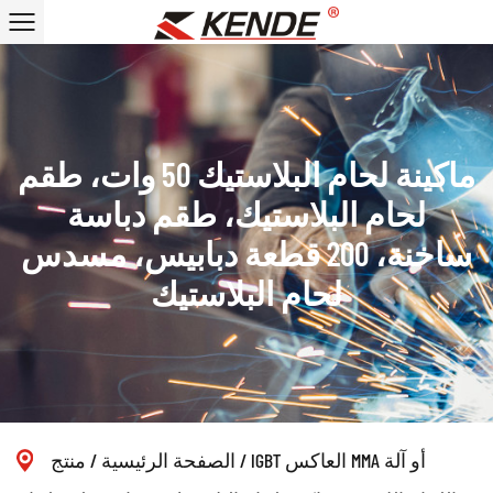
ماكينة لحام البلاستيك 50 وات، طقم
لحام البلاستيك، طقم دباسة
ساخنة، 200 قطعة دبابيس، مسدس
لحام البلاستيك
IGBT العاكس MMA أو آلة
/
الصفحة الرئيسية
/
منتج