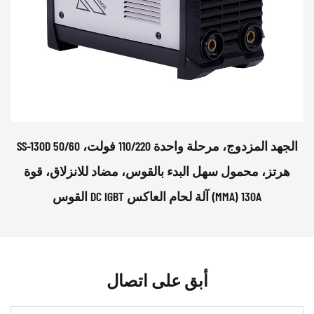
SS-130D الجهد المزدوج، مرحلة واحدة 110/220 فولت، 50/60
هرتز، محمول سهل البدء بالقوس، مضاد للانزلاق، قوة
القوس DC IGBT آلة لحام العاكس (MMA) 130A
أبق على اتصال