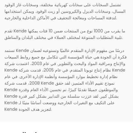
تشتمل السخانات على سخانات كهربائية مختلفة، وسخانات غاز الوقود
المسال، وسخانات الديزل والكيروسين أو زيت الوقود. ويمكن استخدامها
لتدفئة المساحات ومعالجة التجفيف في الأماكن الداخلية والخارجية.
تقدم Kende ما يقرب من 1000 نوع من المنتجات ضمن 10 فئات يمكنها
تلبية المتطلبات المتنوعة لمختلف العملاء في مختلف البلدان والمناطق.
تستمد Kende درسًا من مفهوم الإدارة المتقدم عالميًا وتستوعبه لضمان
فكرة أن الجودة هي حياة المؤسسة التي تتكامل مع جميع روابط المبيعات
والإنتاج ومراقبة المواد والبحث والتطوير. في عام 2003، اعتمدت شركة
Kende نظام إنتاج تويوتا المتقدم. في عام 2005، قدمت شركة Kende
نظام إدارة تخطيط موارد المؤسسة وأنظمة الإدارة الأخرى. في عام
2008، قدمت شركة Kende نموذج تقييم الأداء المتميز. لقد حقق
Kende والموظفون جميعًا تقدمًا كبيرًا. تم تحسين الأداء العام وقدرة
Kende بشكل كبير. لقد عززت سلسلة من التدابير بشكل كبير قدرة
Kende على التكيف مع التغيرات الخارجية ووضعت أساسًا متينًا لـ
Kende لتعزيز هدف الجودة.