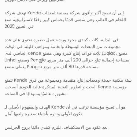
تهدف شركة Kende إلى أن تصبح أكبر وأقوى شركة مصنعة لمعدات
اللحام في العالم، وهي تمضي قدمًا بحماس كبير وفقًا لاستراتيجية صنع
في الصين 2025.
في البداية، كانت كيندي مجرد ورشة عمل صغيرة تحتوي على عدة
مجموعات من المعدات البسيطة والخامة ومواهب قليلة. في الوقت
الحاضر، لدى Kende ثلاث قواعد إنتاج كبيرة وهي مصنع Luqiao، مصنع
Linhai ومصنع Pengjie بمساحة إجمالية تبلغ حوالي 200 ألف متر مربع.
يغطي مصنع Pengjie مساحة قدرها 80 ألف متر مربع.
تتمتع Kende ببيئة مكتبية حديثة ومعدات إنتاج متقدمة ومجموعة من فرق
البحث والتطوير التقنية المبتكرة عالية الجودة. أصبحت Kende مؤسسة
مشهورة عالميًا ونموذجًا في الصناعة.
الهدف والمفهوم الأصلي لـ Kende هو أن تصبح مؤسسة ترغب في أن
تكون الأولى وتقوم بأشياء صغيرة ولديها آمال.
بعد عقود من الاستكشاف، تلتزم كيندي دائمًا بروح الحرفيين.