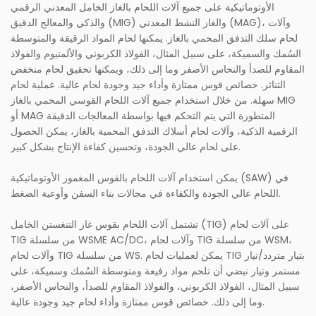
الأوتوماتيكية على جميع آلات اللحام بالغاز الخامل المعدني الرقمي
والذكي والمعالج الدقيق (MIG) والغاز النشط المعدني (MAG)، وآلات
لحام سلك التدفق المحمي بالغاز. يمكنها لحام المواد الرقيقة والمتوسطة
السُمك والسميكة، على سبيل المثال، الفولاذ الكربوني والألمنيوم والفولاذ
المقاوم للصدأ والنحاس الأصفر وما إلى ذلك، ويمكنها تحقيق لحام منخفض
التناثر. خصائص قوس ممتازة وأداء جيد وجودة لحام عالية. عملية لحام
سهلة. من خلال استخدام جميع آلات اللحام القوسي المحمي بالغاز MIG
أو MAG المتطورة التي يتم التحكم فيها بواسطة المعالجات الدقيقة
الرقمية الذكية، وآلات لحام أسلاك التدفق المحمية بالغاز، يمكن الحصول
على لحام عالي الجودة، وتحسين كفاءة الإنتاج بشكل كبير.
يمكن استخدام آلات اللحام بالقوس المغمور الأوتوماتيكية (SAW) في
اللحام عالي الجودة والكفاءة في مجالات بناء السفن وأوعية الضغط.
تشتمل آلات اللحام بقوس غاز التنغستن الخامل (TIG) على آلات لحام
TIG من سلسلة WSME AC/DC، وآلات لحام TIG من سلسلة WSM،
وآلات لحام TIG من سلسلة WS. يمكن لعمليات لحام TIG بتيار متردد/تيار
مستمر وتيار نبضي أن تلحم مواد رفيعة ومتوسطة السُمك وسميكة، على
سبيل المثال، الفولاذ الكربوني، والفولاذ المقاوم للصدأ، والنحاس الأصفر،
وما إلى ذلك. خصائص قوس ممتازة وأداء لحام جيد وجودة عالية.