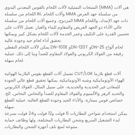
المنتجات التمثيلية لآلات اللحام بالقوس المعدني اليدوي (MMA) هي آلات
اللحام من سلسلة IN، وآلات اللحام MMA من سلسلة جهد العرض
المزدوج، وجميع آلات اللحام من سلسلة MMA ذات جهد الإمداد، واللحام
عالي الأداء ذو ​​الجهد العريض والمقاوم للماء والغبار. تعمل الآلات على
تحسين القدرة على التكيف وعمر الخدمة لآلات اللحام بشكل كبير ويمكنها
تحقيق أداء لحام جيد وجودة عالية.
يمكن لآلات اللحام النقطي DN-100E وDN-120T وDN-25 لحام ألواح
رقيقة من الفولاذ الكربوني والفولاذ المقاوم للصدأ وما إلى ذلك. عملية
لحام سهلة.
تشمل آلات القطع بقوس البلازما الهوائية CUT/LGK آلات قطع بلازما
الهواء الأوتوماتيكية وشبه الأوتوماتيكية. يمكنها تحقيق قطع عالي الجودة
للمعادن غير الحديدية والحديدية، على سبيل المثال، الفولاذ الكربوني
والحديد الزهر والألمنيوم والفولاذ المقاوم للصدأ والنحاس. النحاس، الخ.
خصائص قوس ممتازة، والأداء الجيد وجودة القطع العالية. عملية القطع
سهلة.
يمكن استخدام شواحن البطاريات 6 فولت و12 فولت و24 فولت بسرعة
لبدء التشغيل السريع وشحن البطاريات المختلفة، ولها وظائف حماية
متنوعة لمنع تلف أجهزة الشحن والبطاريات.