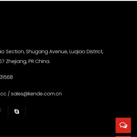
ao Section, Shugang Avenue, Luqiao District,
57 Zhejiang, PR China.
31568
.cc
/
sales@kende.com.cn