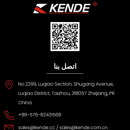
اتصل بنا
No.2299, Luqiao Section, Shugang Avenue,
Luqiao District, Taizhou, 318057 Zhejiang, PR
China.
+86-576-82431568
sales@kende.cc
/
sales@kende.com.cn