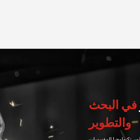
في البحث
والتطوير
وير تكنولوجيا المؤسسات