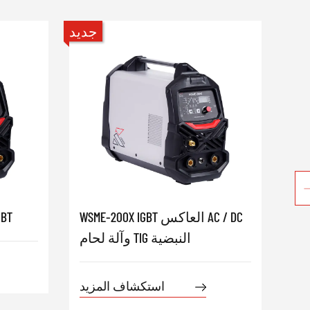
جديد
جديد
MIG-12-
WSME-200X IGBT العاكس AC / DC
لحام 
 القوس
وآلة لحام TIG النبضية
استكشاف المزيد
يد