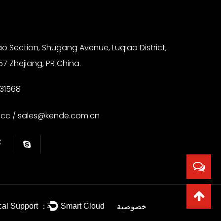
ao Section, Shugang Avenue, Luqiao District,
57 Zhejiang, PR China.
31568
.cc
/
sales@kende.com.cn
خصوصية
cal Support ：
Smart Cloud