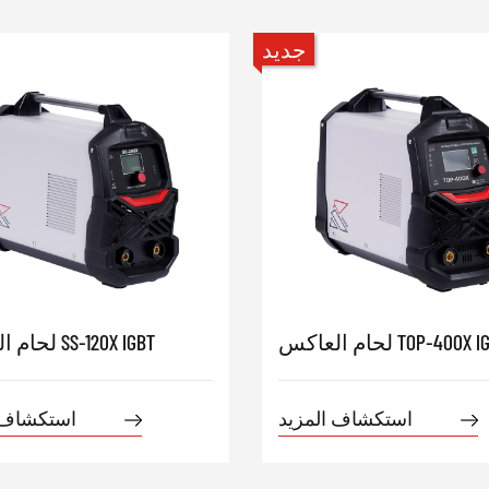
جديد
العاكس TOP-400X IGBT
لحام العاكس SS-120X IGBT
استكشاف المزيد
استكشاف 