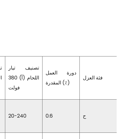
تصنيف تيار
ت
دورة العمل
رمز IP
فئة العزل
اللحام (أ) 380
المقدرة (٪)
فولت
IP21S
ح
0.6
20-240