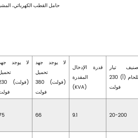
●حامل القطب الكهربائي، المشبك
لا يوجد جهد
لا يوجد جهد
صنيف تيار
قدرة الإدخال
تحميل
تحميل
اللحام (أ) 230
المقدرة
(فولت) 380
(فولت) 30
فولت
(KVA)
فولت
فولت
75
66
9.1
20-200