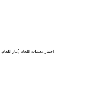
●شاشة عرض LCD/LED. اختيار معلمات اللحام (تيار اللحام، البداية الساخنة، وقوة القوس) باستخدام مفتاح التشفير. ضبط معلمات اللحام باستخدام مقبض التشفير.