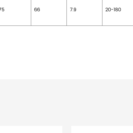
75
66
7.9
20-180