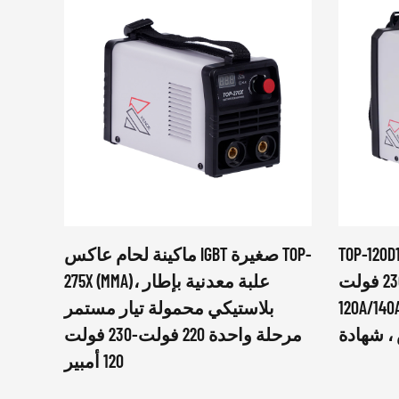
TOP-120D
ماكينة لحام عاكس IGBT صغيرة TOP-
مرحلة واحدة 220 فولت-230 فولت
275X (MMA)، علبة معدنية بإطار
120A/140A/180A/200A IGBT آلة لحام
بلاستيكي محمولة تيار مستمر
مرحلة واحدة 220 فولت-230 فولت
120 أمبير