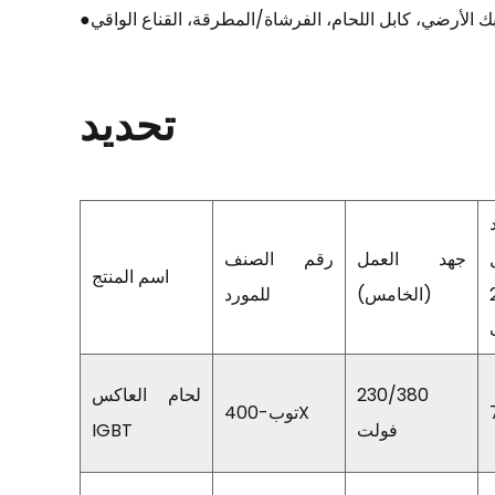
 الأرضي، كابل اللحام، الفرشاة/المطرقة، القناع الواقي
تحديد
جهد العمل
رقم الصنف
اسم المنتج
2
(الخامس)
للمورد
230/380
لحام العاكس
توب-400X
فولت
IGBT