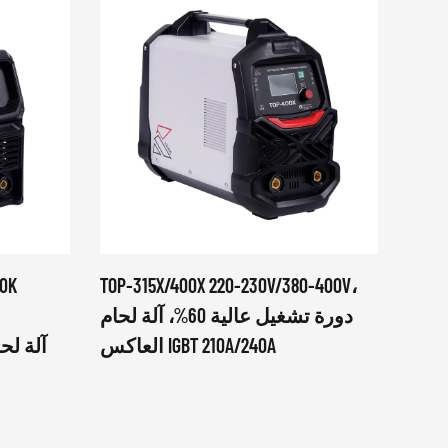
ة IGBT ماكينة
TOP-315X/400X 220-230V/380-400V،
00K
LCD MIG MAG 
دورة تشغيل عالية 60%، آلة لحام
VRD متعددة الوظائف العاكس الغاز
العاكس IGBT 210A/240A