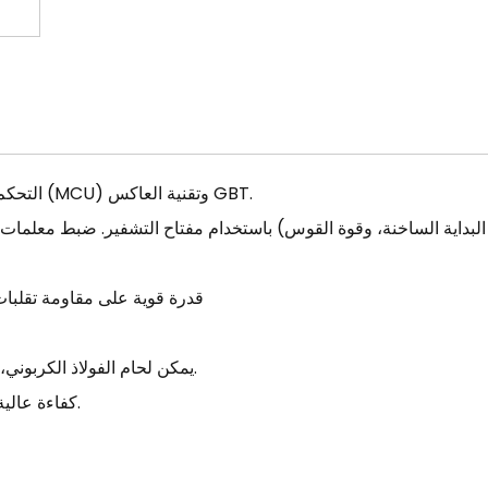
● التحكم في أرقام وحدة التحكم في المعالجات الدقيقة المتقدمة (MCU) وتقنية العاكس GBT.
● قدرة قوية على مقاومة تقلب
●يمكن لحام الفولاذ الكربوني، وسبائك الفولاذ، والفولاذ المقاوم للصدأ، وغيرها من المواد.
●كفاءة عالية وتوفير الطاقة، حجم صغير، خفيف الوزن، وسهل الحركة.