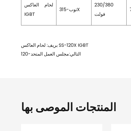
230/380
لحام العاكس
توب-315X
فولت
IGBT
بريف: لحام العاكس SS-120X IGBT
التالي:مجلس العمل المتحد-120
المنتجات الموصى بها