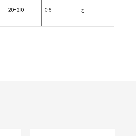
IP21S
ح
0.6
20-210