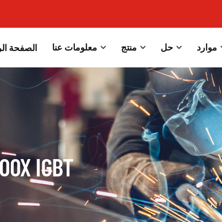
موارد
حل
منتج
معلومات عنا
الصفحة الر
لحام العاكس BT