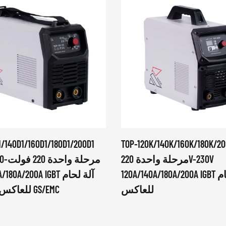
1/140D1/160D1/180D1/200D1
TOP-120K/140K/160K/180K/2
مرحلة واحدة 220V-230V
120A/140A/180A/200A IGBT آلة لحام
للعاكس
للعاكس ، شهادة GS/EMC