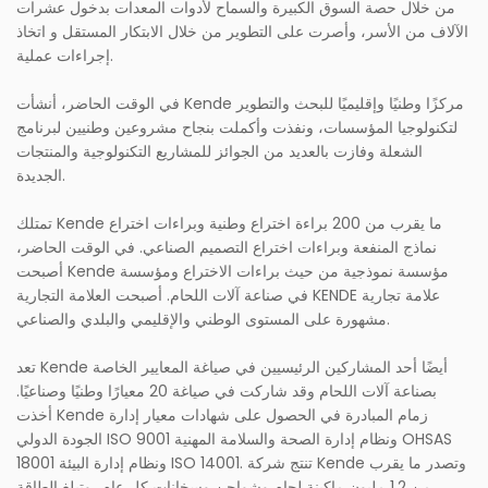
من خلال حصة السوق الكبيرة والسماح لأدوات المعدات بدخول عشرات
الآلاف من الأسر، وأصرت على التطوير من خلال الابتكار المستقل و اتخاذ
إجراءات عملية.
في الوقت الحاضر، أنشأت Kende مركزًا وطنيًا وإقليميًا للبحث والتطوير
لتكنولوجيا المؤسسات، ونفذت وأكملت بنجاح مشروعين وطنيين لبرنامج
الشعلة وفازت بالعديد من الجوائز للمشاريع التكنولوجية والمنتجات
الجديدة.
تمتلك Kende ما يقرب من 200 براءة اختراع وطنية وبراءات اختراع
نماذج المنفعة وبراءات اختراع التصميم الصناعي. في الوقت الحاضر،
أصبحت Kende مؤسسة نموذجية من حيث براءات الاختراع ومؤسسة
في صناعة آلات اللحام. أصبحت العلامة التجارية KENDE علامة تجارية
مشهورة على المستوى الوطني والإقليمي والبلدي والصناعي.
تعد Kende أيضًا أحد المشاركين الرئيسيين في صياغة المعايير الخاصة
بصناعة آلات اللحام وقد شاركت في صياغة 20 معيارًا وطنيًا وصناعيًا.
أخذت Kende زمام المبادرة في الحصول على شهادات معيار إدارة
الجودة الدولي ISO 9001 ونظام إدارة الصحة والسلامة المهنية OHSAS
18001 ونظام إدارة البيئة ISO 14001. تنتج شركة Kende وتصدر ما يقرب
من 1.2 مليون ماكينة لحام وشواحن وسخانات كل عام، وتبلغ الطاقة