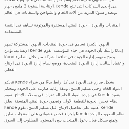
الإنتاجية السنوية 2 مليون جهاز. Kende هي إحدى الشركات التي تنتج
وتصدر سنويًا المزيد من آلات اللحام والشواحن والسخانات في العالم.
المنتجات والجودة - جودة المنتج المستقرة والموثوقة تساهم في التنمية
المستدامة.
الجهود الكبيرة تساهم في جودة المنتجات. الجهود المشتركة تظهر
الإنسانية. تؤمن Kende إيمانًا راسخًا بأن الجودة هي حياة المؤسسة. تقوم
Kende بدمج مفهوم إدارة الجودة في ثقافة الشركة من خلال التعلم
واعتماد أساليب إدارة الجودة المتعددة، ووضع نظام إدارة الجودة في الإنتاج
الفعلي.
تتحكم Kende بشكل صارم في الجودة في كل رابط بدءًا من شراء
المواد الخام وحتى تسليم المنتج، وتنفذ رقابة صارمة على الجودة وتتحكم
في جودة المواد الخام المشتراة. في وصلات الإنتاج، تقوم Kende بتنفيذ
نظام فحص الجودة للقطعة الأولى وتضمن جودة المنتج المتسقة. يعلق
Kende أهمية على تفاصيل الإنتاج. قبل تسليم المنتج، تقوم Kende
بإجراء فحص عشوائي على المنتجات. تطبق Kende نظام التصويت الواحد
وتمنع بشكل فعال دخول المنتجات دون المستوى المطلوب إلى السوق.