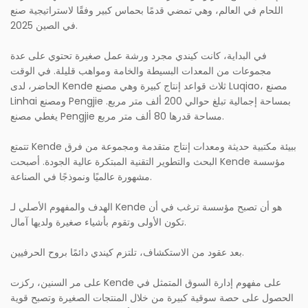
اللحام في العالم، وهي تمضي قدمًا بحماس كبير وفقًا لاستراتيجية صنع
في الصين 2025.
في البداية، كانت كيندي مجرد ورشة عمل صغيرة تحتوي على عدة
مجموعات من المعدات البسيطة والخامة ومواهب قليلة. في الوقت
الحاضر، لدى Kende ثلاث قواعد إنتاج كبيرة وهي مصنع Luqiao، مصنع
Linhai ومصنع Pengjie بمساحة إجمالية تبلغ حوالي 200 ألف متر مربع.
يغطي مصنع Pengjie مساحة قدرها 80 ألف متر مربع.
تتمتع Kende ببيئة مكتبية حديثة ومعدات إنتاج متقدمة ومجموعة من فرق
البحث والتطوير التقنية المبتكرة عالية الجودة. أصبحت Kende مؤسسة
مشهورة عالميًا ونموذجًا في الصناعة.
الهدف والمفهوم الأصلي لـ Kende هو أن تصبح مؤسسة ترغب في أن
تكون الأولى وتقوم بأشياء صغيرة ولديها آمال.
بعد عقود من الاستكشاف، تلتزم كيندي دائمًا بروح الحرفيين.
على مر السنين، ركزت Kende على مفهوم إدارة السوق المتمثل في
الحصول على حصة سوقية كبيرة من خلال المنتجات الصغيرة وتصبح قوية