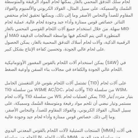
لحام سلك التدفق المحمي بالغاز. يمكنها لحام المواد الرقيقة والمتوسطة
السُمك والسميكة، على سبيل المثال، الفولاذ الكربوني والألمنيوم والفولاذ
المقاوم للصدأ والنحاس الأصفر وما إلى ذلك، ويمكنها تحقيق لحام منخفض
التناثر. خصائص قوس ممتازة وأداء جيد وجودة لحام عالية. عملية لحام
سهلة. من خلال استخدام جميع آلات اللحام القوسي المحمي بالغاز MIG
أو MAG المتطورة التي يتم التحكم فيها بواسطة المعالجات الدقيقة
الرقمية الذكية، وآلات لحام أسلاك التدفق المحمية بالغاز، يمكن الحصول
على لحام عالي الجودة، وتحسين كفاءة الإنتاج بشكل كبير.
يمكن استخدام آلات اللحام بالقوس المغمور الأوتوماتيكية (SAW) في
اللحام عالي الجودة والكفاءة في مجالات بناء السفن وأوعية الضغط.
تشتمل آلات اللحام بقوس غاز التنغستن الخامل (TIG) على آلات لحام
TIG من سلسلة WSME AC/DC، وآلات لحام TIG من سلسلة WSM،
وآلات لحام TIG من سلسلة WS. يمكن لعمليات لحام TIG بتيار متردد/تيار
مستمر وتيار نبضي أن تلحم مواد رفيعة ومتوسطة السُمك وسميكة، على
سبيل المثال، الفولاذ الكربوني، والفولاذ المقاوم للصدأ، والنحاس الأصفر،
وما إلى ذلك. خصائص قوس ممتازة وأداء لحام جيد وجودة عالية.
المنتجات التمثيلية لآلات اللحام بالقوس المعدني اليدوي (MMA) هي آلات
اللحام من سلسلة IN، وآلات اللحام MMA من سلسلة جهد العرض