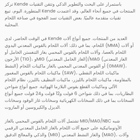
تركز Kende باستمرار على البحث والتطوير الذكي وتتقن التقنيات
المتطورة. اليوم، تبيع Kende المنتجات في جميع أنحاء العالم، وقد اعتمدت
تقنيات متقدمة عالميًا. بعض التقنيات تسد الفجوة في صناعة اللحام
المحلية.
في الوقت الحاضر، لدى Kende العديد من المنتجات. جميع أنواع آلات
اللحام، بما في ذلك: آلات اللحام بالقوس المعدني اليدوي (MMA) أو آلات
اللحام بالعصا، وآلات اللحام بالقوس المحمي بغاز التنغستن الخامل أو
الأرجون (TIG)، وMIG (الغاز الخامل المعدني)/MAG (الغاز المعدني
النشط) أو القوس المعدني المحمي بالغاز ماكينات اللحام (GMAW)،
ماكينات اللحام بالقوس المغمور (SAW)، ماكينات اللحام النقطي
بالمقاومة، ماكينات اللحام بالليزر، ماكينات التنظيف بالليزر، نظام اللحام
الآلي وماكينات القطع بقوس البلازما الهوائية. جميع أنواع شواحن
البطاريات، بما في ذلك شواحن 6 فولت و12 فولت و24 فولت جميع أنواع
السخانات بما في ذلك السخانات الكهربائية وسخانات غاز الوقود وسخانات
الديزل والكيروسين أو المازوت.
تشتمل آلات اللحام بالقوس المحمي بالغاز MIG/MAG/NBC شبه
الأوتوماتيكية على جميع آلات اللحام بالغاز الخامل المعدني الرقمي
والذكي والمعالج الدقيق (MIG) والغاز النشط المعدني (MAG)، وآلات