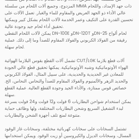
المزدوج، وجميع آلات اللحام من سلسلة MMA ذات جهد الإمداد، واللحام
عالي الأداء ذو ​​الجهد العريض والمقاوم للماء والغبار. تعمل الآلات على
تحسين القدرة على التكيف وعمر الخدمة لآلات اللحام بشكل كبير ويمكنها
تحقيق أداء لحام جيد وجودة عالية.
يمكن لآلات اللحام النقطي DN-100E وDN-120T وDN-25 لحام ألواح
رقيقة من الفولاذ الكربوني والفولاذ المقاوم للصدأ وما إلى ذلك. عملية
لحام سهلة.
تشمل آلات القطع بقوس البلازما الهوائية CUT/LGK آلات قطع بلازما
الهواء الأوتوماتيكية وشبه الأوتوماتيكية. يمكنها تحقيق قطع عالي الجودة
للمعادن غير الحديدية والحديدية، على سبيل المثال، الفولاذ الكربوني
والحديد الزهر والألمنيوم والفولاذ المقاوم للصدأ والنحاس. النحاس، الخ.
خصائص قوس ممتازة، والأداء الجيد وجودة القطع العالية. عملية القطع
سهلة.
يمكن استخدام شواحن البطاريات 6 فولت و12 فولت و24 فولت بسرعة
لبدء التشغيل السريع وشحن البطاريات المختلفة، ولها وظائف حماية
متنوعة لمنع تلف أجهزة الشحن والبطاريات.
تشتمل السخانات على سخانات كهربائية مختلفة، وسخانات غاز الوقود
المسال، وسخانات الديزل والكيروسين أو زيت الوقود. ويمكن استخدامها