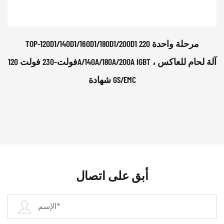
TOP-120D1/140D1/160D1/180D1/200D1 مرحلة واحدة 220
فولت-230 فولت 120A/140A/180A/200A IGBT آلة لحام للعاكس ،
شهادة GS/EMC
أبق على اتصال