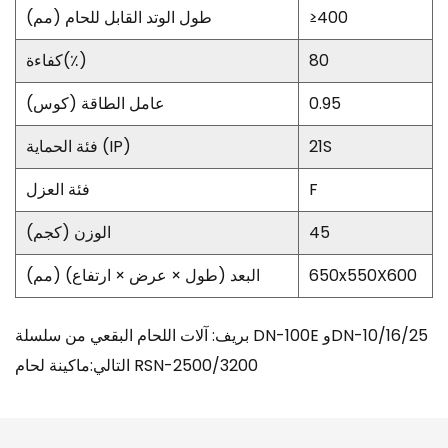
≥400
طول الوتد القابل للحام (مم)
80
كفاءة(٪)
0.95
عامل الطاقة (كوس)
21S
فئة الحماية (IP)
F
فئة العزل
45
الوزن (كجم)
650x550X600
البعد (طول × عرض × ارتفاع) (مم)
بريف: آلات اللحام البقعي من سلسلة DN-100E وDN-10/16/25
التالي:ماكينة لحام RSN-2500/3200