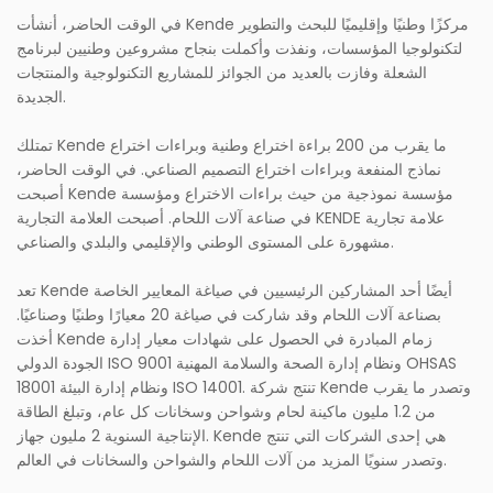
في الوقت الحاضر، أنشأت Kende مركزًا وطنيًا وإقليميًا للبحث والتطوير
لتكنولوجيا المؤسسات، ونفذت وأكملت بنجاح مشروعين وطنيين لبرنامج
الشعلة وفازت بالعديد من الجوائز للمشاريع التكنولوجية والمنتجات
الجديدة.
تمتلك Kende ما يقرب من 200 براءة اختراع وطنية وبراءات اختراع
نماذج المنفعة وبراءات اختراع التصميم الصناعي. في الوقت الحاضر،
أصبحت Kende مؤسسة نموذجية من حيث براءات الاختراع ومؤسسة
في صناعة آلات اللحام. أصبحت العلامة التجارية KENDE علامة تجارية
مشهورة على المستوى الوطني والإقليمي والبلدي والصناعي.
تعد Kende أيضًا أحد المشاركين الرئيسيين في صياغة المعايير الخاصة
بصناعة آلات اللحام وقد شاركت في صياغة 20 معيارًا وطنيًا وصناعيًا.
أخذت Kende زمام المبادرة في الحصول على شهادات معيار إدارة
الجودة الدولي ISO 9001 ونظام إدارة الصحة والسلامة المهنية OHSAS
18001 ونظام إدارة البيئة ISO 14001. تنتج شركة Kende وتصدر ما يقرب
من 1.2 مليون ماكينة لحام وشواحن وسخانات كل عام، وتبلغ الطاقة
الإنتاجية السنوية 2 مليون جهاز. Kende هي إحدى الشركات التي تنتج
وتصدر سنويًا المزيد من آلات اللحام والشواحن والسخانات في العالم.