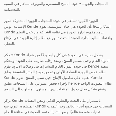
المنتجات والجودة - جودة المنتج المستقرة والموثوقة تساهم في التنمية
المستدامة.
الجهود الكبيرة تساهم في جودة المنتجات. الجهود المشتركة تظهر
الإنسانية. تؤمن Kende إيمانًا راسخًا بأن الجودة هي حياة المؤسسة. تقوم
Kende بدمج مفهوم إدارة الجودة في ثقافة الشركة من خلال التعلم
واعتماد أساليب إدارة الجودة المتعددة، ووضع نظام إدارة الجودة في الإنتاج
الفعلي.
تتحكم Kende بشكل صارم في الجودة في كل رابط بدءًا من شراء
المواد الخام وحتى تسليم المنتج، وتنفذ رقابة صارمة على الجودة وتتحكم
في جودة المواد الخام المشتراة. في وصلات الإنتاج، تقوم Kende بتنفيذ
نظام فحص الجودة للقطعة الأولى وتضمن جودة المنتج المتسقة. يعلق
Kende أهمية على تفاصيل الإنتاج. قبل تسليم المنتج، تقوم Kende
بإجراء فحص عشوائي على المنتجات. تطبق Kende نظام التصويت الواحد
وتمنع بشكل فعال دخول المنتجات دون المستوى المطلوب إلى السوق.
تركز Kende باستمرار على البحث والتطوير الذكي وتتقن التقنيات
المتطورة. اليوم، تبيع Kende المنتجات في جميع أنحاء العالم، وقد اعتمدت
تقنيات متقدمة عالميًا. بعض التقنيات تسد الفجوة في صناعة اللحام