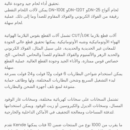
تحقيق أداء لحام جيد وجودة عالية.
يمكن لآلات اللحام النقطي DN-100E وDN-120T وDN-25 لحام ألواح
رقيقة من الفولاذ الكربوني والفولاذ المقاوم للصدأ وما إلى ذلك. عملية
لحام سهلة.
تشمل آلات القطع بقوس البلازما الهوائية CUT/LGK آلات قطع بلازما
الهواء الأوتوماتيكية وشبه الأوتوماتيكية. يمكنها تحقيق قطع عالي الجودة
للمعادن غير الحديدية والحديدية، على سبيل المثال، الفولاذ الكربوني
والحديد الزهر والألمنيوم والفولاذ المقاوم للصدأ والنحاس. النحاس، الخ.
خصائص قوس ممتازة، والأداء الجيد وجودة القطع العالية. عملية القطع
سهلة.
يمكن استخدام شواحن البطاريات 6 فولت و12 فولت و24 فولت بسرعة
لبدء التشغيل السريع وشحن البطاريات المختلفة، ولها وظائف حماية
متنوعة لمنع تلف أجهزة الشحن والبطاريات.
تشتمل السخانات على سخانات كهربائية مختلفة، وسخانات غاز الوقود
المسال، وسخانات الديزل والكيروسين أو زيت الوقود. ويمكن استخدامها
لتدفئة المساحات ومعالجة التجفيف في الأماكن الداخلية والخارجية.
تقدم Kende ما يقرب من 1000 نوع من المنتجات ضمن 10 فئات يمكنها