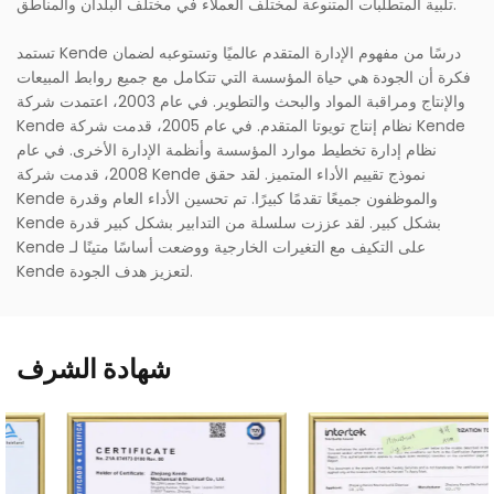
تلبية المتطلبات المتنوعة لمختلف العملاء في مختلف البلدان والمناطق.
تستمد Kende درسًا من مفهوم الإدارة المتقدم عالميًا وتستوعبه لضمان
فكرة أن الجودة هي حياة المؤسسة التي تتكامل مع جميع روابط المبيعات
والإنتاج ومراقبة المواد والبحث والتطوير. في عام 2003، اعتمدت شركة
Kende نظام إنتاج تويوتا المتقدم. في عام 2005، قدمت شركة Kende
نظام إدارة تخطيط موارد المؤسسة وأنظمة الإدارة الأخرى. في عام
2008، قدمت شركة Kende نموذج تقييم الأداء المتميز. لقد حقق
Kende والموظفون جميعًا تقدمًا كبيرًا. تم تحسين الأداء العام وقدرة
Kende بشكل كبير. لقد عززت سلسلة من التدابير بشكل كبير قدرة
Kende على التكيف مع التغيرات الخارجية ووضعت أساسًا متينًا لـ
Kende لتعزيز هدف الجودة.
شهادة الشرف