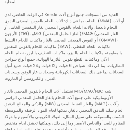
المحلية.
في الوقت الحاضر، لدى Kende العديد من المنتجات. جميع أنواع آلات
اللحام، بما في ذلك: آلات اللحام بالقوس المعدني اليدوي (MMA) أو آلات
اللحام بالعصا، وآلات اللحام بالقوس المحمي بغاز التنغستن الخامل أو
الأرجون (TIG)، وMIG (الغاز الخامل المعدني)/MAG (الغاز المعدني
النشط) أو القوس المعدني المحمي بالغاز ماكينات اللحام (GMAW)،
ماكينات اللحام بالقوس المغمور (SAW)، ماكينات اللحام النقطي
بالمقاومة، ماكينات اللحام بالليزر، ماكينات التنظيف بالليزر، نظام اللحام
الآلي وماكينات القطع بقوس البلازما الهوائية. جميع أنواع شواحن
البطاريات، بما في ذلك شواحن 6 فولت و12 فولت و24 فولت جميع أنواع
السخانات بما في ذلك السخانات الكهربائية وسخانات غاز الوقود وسخانات
الديزل والكيروسين أو المازوت.
تشتمل آلات اللحام بالقوس المحمي بالغاز MIG/MAG/NBC شبه
الأوتوماتيكية على جميع آلات اللحام بالغاز الخامل المعدني الرقمي
والذكي والمعالج الدقيق (MIG) والغاز النشط المعدني (MAG)، وآلات
لحام سلك التدفق المحمي بالغاز. يمكنها لحام المواد الرقيقة والمتوسطة
السُمك والسميكة، على سبيل المثال، الفولاذ الكربوني والألمنيوم والفولاذ
المقاوم للصدأ والنحاس الأصفر وما إلى ذلك، ويمكنها تحقيق لحام منخفض
التناثر. خصائص قوس ممتازة وأداء جيد وجودة لحام عالية. عملية لحام