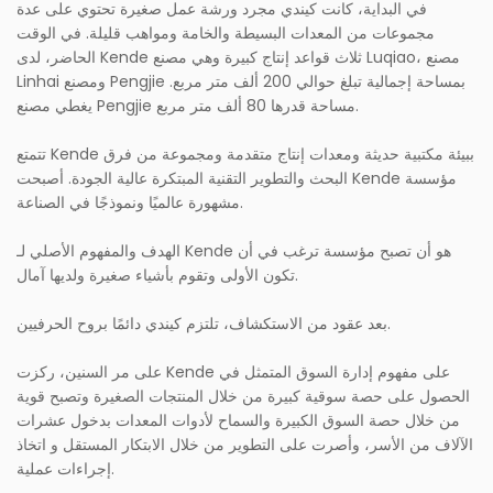
في البداية، كانت كيندي مجرد ورشة عمل صغيرة تحتوي على عدة
مجموعات من المعدات البسيطة والخامة ومواهب قليلة. في الوقت
الحاضر، لدى Kende ثلاث قواعد إنتاج كبيرة وهي مصنع Luqiao، مصنع
Linhai ومصنع Pengjie بمساحة إجمالية تبلغ حوالي 200 ألف متر مربع.
يغطي مصنع Pengjie مساحة قدرها 80 ألف متر مربع.
تتمتع Kende ببيئة مكتبية حديثة ومعدات إنتاج متقدمة ومجموعة من فرق
البحث والتطوير التقنية المبتكرة عالية الجودة. أصبحت Kende مؤسسة
مشهورة عالميًا ونموذجًا في الصناعة.
الهدف والمفهوم الأصلي لـ Kende هو أن تصبح مؤسسة ترغب في أن
تكون الأولى وتقوم بأشياء صغيرة ولديها آمال.
بعد عقود من الاستكشاف، تلتزم كيندي دائمًا بروح الحرفيين.
على مر السنين، ركزت Kende على مفهوم إدارة السوق المتمثل في
الحصول على حصة سوقية كبيرة من خلال المنتجات الصغيرة وتصبح قوية
من خلال حصة السوق الكبيرة والسماح لأدوات المعدات بدخول عشرات
الآلاف من الأسر، وأصرت على التطوير من خلال الابتكار المستقل و اتخاذ
إجراءات عملية.