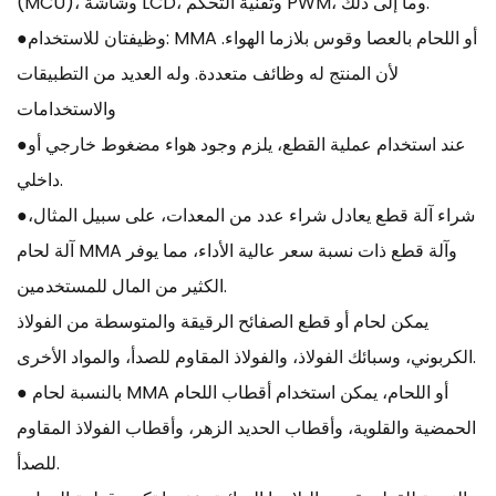
(MCU)، وشاشة LCD، وتقنية التحكم PWM، وما إلى ذلك.
●وظيفتان للاستخدام: MMA أو اللحام بالعصا وقوس بلازما الهواء.
لأن المنتج له وظائف متعددة. وله العديد من التطبيقات
والاستخدامات
●عند استخدام عملية القطع، يلزم وجود هواء مضغوط خارجي أو
داخلي.
●شراء آلة قطع يعادل شراء عدد من المعدات، على سبيل المثال،
آلة لحام MMA وآلة قطع ذات نسبة سعر عالية الأداء، مما يوفر
الكثير من المال للمستخدمين.
يمكن لحام أو قطع الصفائح الرقيقة والمتوسطة من الفولاذ
الكربوني، وسبائك الفولاذ، والفولاذ المقاوم للصدأ، والمواد الأخرى.
● بالنسبة لحام MMA أو اللحام، يمكن استخدام أقطاب اللحام
الحمضية والقلوية، وأقطاب الحديد الزهر، وأقطاب الفولاذ المقاوم
للصدأ.