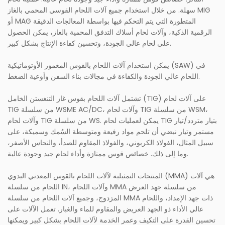
سهلة. من خلال استخدام جميع آلات اللحام القوسي المحمي بالغاز MIG
أو MAG المتطورة التي يتم التحكم فيها بواسطة المعالجات الدقيقة
الرقمية الذكية، وآلات لحام أسلاك التدفق المحمية بالغاز، يمكن الحصول
على لحام عالي الجودة، وتحسين كفاءة الإنتاج بشكل كبير.
يمكن استخدام آلات اللحام بالقوس المغمور الأوتوماتيكية (SAW) في
اللحام عالي الجودة والكفاءة في مجالات بناء السفن وأوعية الضغط.
تشتمل آلات اللحام بقوس غاز التنغستن الخامل (TIG) على آلات لحام
TIG من سلسلة WSME AC/DC، وآلات لحام TIG من سلسلة WSM،
وآلات لحام TIG من سلسلة WS. يمكن لعمليات لحام TIG بتيار متردد/تيار
مستمر وتيار نبضي أن تلحم مواد رفيعة ومتوسطة السُمك وسميكة، على
سبيل المثال، الفولاذ الكربوني، والفولاذ المقاوم للصدأ، والنحاس الأصفر،
وما إلى ذلك. خصائص قوس ممتازة وأداء لحام جيد وجودة عالية.
المنتجات التمثيلية لآلات اللحام بالقوس المعدني اليدوي (MMA) هي آلات
اللحام من سلسلة IN، وآلات اللحام MMA من سلسلة جهد العرض
المزدوج، وجميع آلات اللحام من سلسلة MMA ذات جهد الإمداد، واللحام
عالي الأداء ذو ​​الجهد العريض والمقاوم للماء والغبار. تعمل الآلات على
تحسين القدرة على التكيف وعمر الخدمة لآلات اللحام بشكل كبير ويمكنها