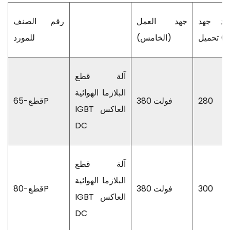
جد جهد
جهد العمل
رقم الصنف
يل (V)
(الخامس)
للمورد
آلة قطع
البلازما الهوائية
280
380 فولت
قطع-65P
IGBT العاكس
DC
آلة قطع
البلازما الهوائية
300
380 فولت
قطع-80P
IGBT العاكس
DC