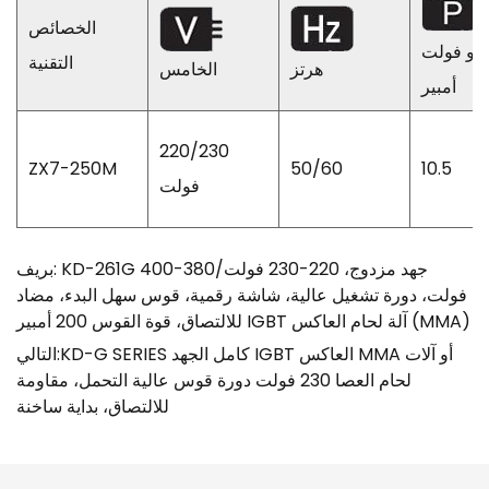
الخصائص
يلو فولت
التقنية
هرتز
الخامس
أمبير
220/230
ZX7-250M
50/60
10.5
فولت
بريف: KD-261G جهد مزدوج، 220-230 فولت/380-400
فولت، دورة تشغيل عالية، شاشة رقمية، قوس سهل البدء، مضاد
للالتصاق، قوة القوس 200 أمبير IGBT آلة لحام العاكس (MMA)
التالي:KD-G SERIES كامل الجهد IGBT العاكس MMA أو آلات
لحام العصا 230 فولت دورة قوس عالية التحمل، مقاومة
للالتصاق، بداية ساخنة