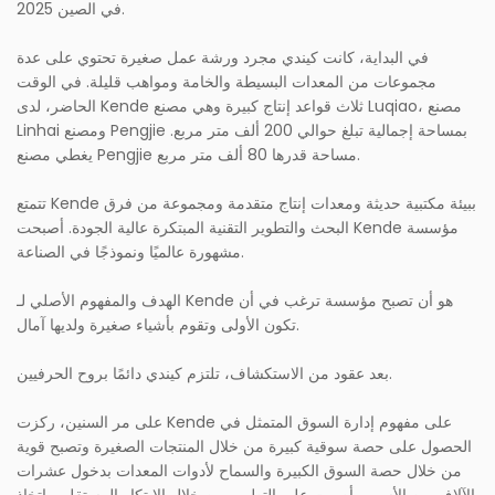
في الصين 2025.
في البداية، كانت كيندي مجرد ورشة عمل صغيرة تحتوي على عدة
مجموعات من المعدات البسيطة والخامة ومواهب قليلة. في الوقت
الحاضر، لدى Kende ثلاث قواعد إنتاج كبيرة وهي مصنع Luqiao، مصنع
Linhai ومصنع Pengjie بمساحة إجمالية تبلغ حوالي 200 ألف متر مربع.
يغطي مصنع Pengjie مساحة قدرها 80 ألف متر مربع.
تتمتع Kende ببيئة مكتبية حديثة ومعدات إنتاج متقدمة ومجموعة من فرق
البحث والتطوير التقنية المبتكرة عالية الجودة. أصبحت Kende مؤسسة
مشهورة عالميًا ونموذجًا في الصناعة.
الهدف والمفهوم الأصلي لـ Kende هو أن تصبح مؤسسة ترغب في أن
تكون الأولى وتقوم بأشياء صغيرة ولديها آمال.
بعد عقود من الاستكشاف، تلتزم كيندي دائمًا بروح الحرفيين.
على مر السنين، ركزت Kende على مفهوم إدارة السوق المتمثل في
الحصول على حصة سوقية كبيرة من خلال المنتجات الصغيرة وتصبح قوية
من خلال حصة السوق الكبيرة والسماح لأدوات المعدات بدخول عشرات