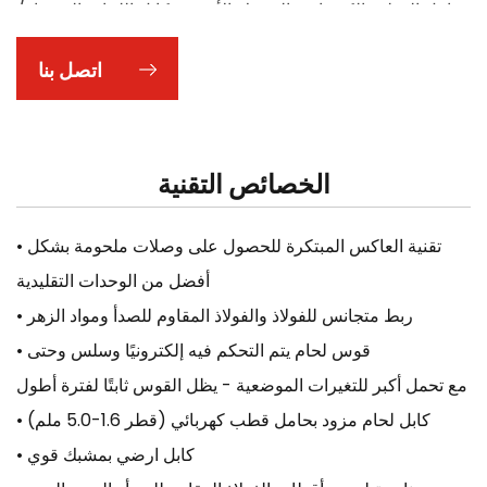
حامل القطب الكهربائي، المشبك الأرضي، كابل اللحام، الفرشاة/
المطرقة، القناع الواقي.
اتصل بنا
الخصائص التقنية
• تقنية العاكس المبتكرة للحصول على وصلات ملحومة بشكل
أفضل من الوحدات التقليدية
• ربط متجانس للفولاذ والفولاذ المقاوم للصدأ ومواد الزهر
• قوس لحام يتم التحكم فيه إلكترونيًا وسلس وحتى
مع تحمل أكبر للتغيرات الموضعية - يظل القوس ثابتًا لفترة أطول
• كابل لحام مزود بحامل قطب كهربائي (قطر 1.6-5.0 ملم)
• كابل ارضي بمشبك قوي