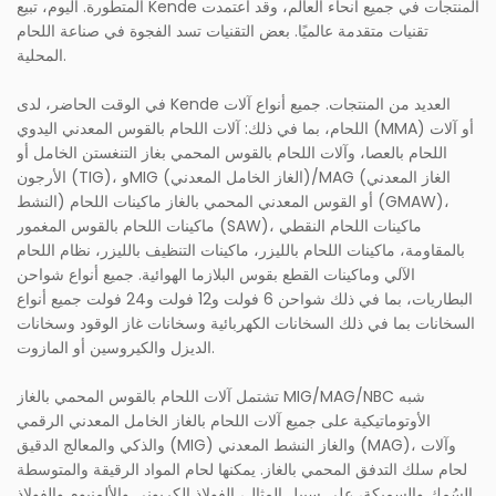
المتطورة. اليوم، تبيع Kende المنتجات في جميع أنحاء العالم، وقد اعتمدت
تقنيات متقدمة عالميًا. بعض التقنيات تسد الفجوة في صناعة اللحام
المحلية.
في الوقت الحاضر، لدى Kende العديد من المنتجات. جميع أنواع آلات
اللحام، بما في ذلك: آلات اللحام بالقوس المعدني اليدوي (MMA) أو آلات
اللحام بالعصا، وآلات اللحام بالقوس المحمي بغاز التنغستن الخامل أو
الأرجون (TIG)، وMIG (الغاز الخامل المعدني)/MAG (الغاز المعدني
النشط) أو القوس المعدني المحمي بالغاز ماكينات اللحام (GMAW)،
ماكينات اللحام بالقوس المغمور (SAW)، ماكينات اللحام النقطي
بالمقاومة، ماكينات اللحام بالليزر، ماكينات التنظيف بالليزر، نظام اللحام
الآلي وماكينات القطع بقوس البلازما الهوائية. جميع أنواع شواحن
البطاريات، بما في ذلك شواحن 6 فولت و12 فولت و24 فولت جميع أنواع
السخانات بما في ذلك السخانات الكهربائية وسخانات غاز الوقود وسخانات
الديزل والكيروسين أو المازوت.
تشتمل آلات اللحام بالقوس المحمي بالغاز MIG/MAG/NBC شبه
الأوتوماتيكية على جميع آلات اللحام بالغاز الخامل المعدني الرقمي
والذكي والمعالج الدقيق (MIG) والغاز النشط المعدني (MAG)، وآلات
لحام سلك التدفق المحمي بالغاز. يمكنها لحام المواد الرقيقة والمتوسطة
السُمك والسميكة، على سبيل المثال، الفولاذ الكربوني والألمنيوم والفولاذ