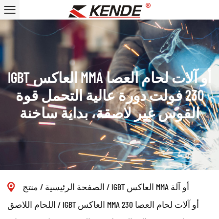
IGBT العاكس MMA أو آلات لحام العصا
230 فولت دورة عالية التحمل قوة
القوس غير لاصقة، بداية ساخنة
IGBT العاكس MMA أو آلة
/
الصفحة الرئيسية
/
منتج
IGBT العاكس MMA أو آلات لحام العصا 230
/
اللحام اللاصق