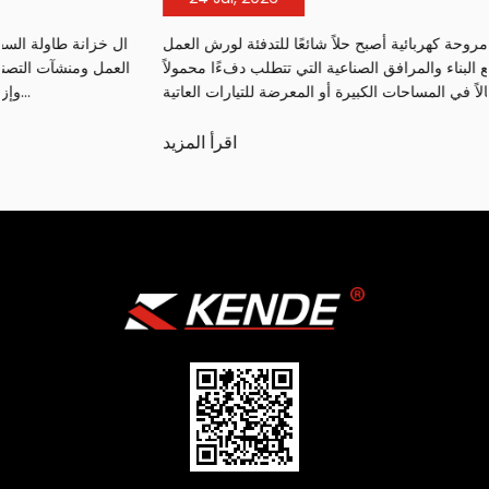
ال سخان الهواء مروحة كهربائية أصبح حلاً شائعًا للتدفئة لورش العمل
والمستودعات ومواقع البناء والمرافق الصناعية التي تتطلب دفءًا محمولاً
وفعالاً في المساحات الكبيرة أو المعرضة للتيارات العاتية...
اقرأ المزيد