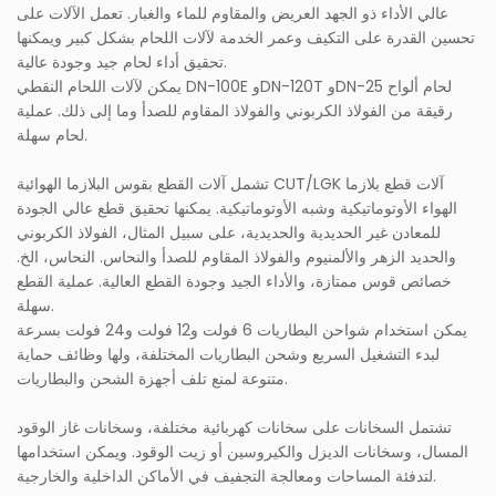
عالي الأداء ذو ​​الجهد العريض والمقاوم للماء والغبار. تعمل الآلات على
تحسين القدرة على التكيف وعمر الخدمة لآلات اللحام بشكل كبير ويمكنها
تحقيق أداء لحام جيد وجودة عالية.
يمكن لآلات اللحام النقطي DN-100E وDN-120T وDN-25 لحام ألواح
رقيقة من الفولاذ الكربوني والفولاذ المقاوم للصدأ وما إلى ذلك. عملية
لحام سهلة.
تشمل آلات القطع بقوس البلازما الهوائية CUT/LGK آلات قطع بلازما
الهواء الأوتوماتيكية وشبه الأوتوماتيكية. يمكنها تحقيق قطع عالي الجودة
للمعادن غير الحديدية والحديدية، على سبيل المثال، الفولاذ الكربوني
والحديد الزهر والألمنيوم والفولاذ المقاوم للصدأ والنحاس. النحاس، الخ.
خصائص قوس ممتازة، والأداء الجيد وجودة القطع العالية. عملية القطع
سهلة.
يمكن استخدام شواحن البطاريات 6 فولت و12 فولت و24 فولت بسرعة
لبدء التشغيل السريع وشحن البطاريات المختلفة، ولها وظائف حماية
متنوعة لمنع تلف أجهزة الشحن والبطاريات.
تشتمل السخانات على سخانات كهربائية مختلفة، وسخانات غاز الوقود
المسال، وسخانات الديزل والكيروسين أو زيت الوقود. ويمكن استخدامها
لتدفئة المساحات ومعالجة التجفيف في الأماكن الداخلية والخارجية.