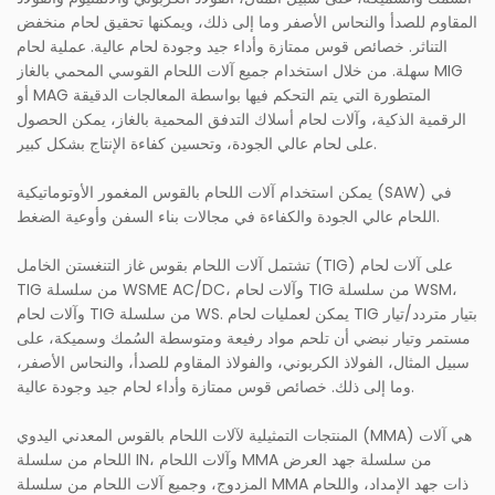
المقاوم للصدأ والنحاس الأصفر وما إلى ذلك، ويمكنها تحقيق لحام منخفض
التناثر. خصائص قوس ممتازة وأداء جيد وجودة لحام عالية. عملية لحام
سهلة. من خلال استخدام جميع آلات اللحام القوسي المحمي بالغاز MIG
أو MAG المتطورة التي يتم التحكم فيها بواسطة المعالجات الدقيقة
الرقمية الذكية، وآلات لحام أسلاك التدفق المحمية بالغاز، يمكن الحصول
على لحام عالي الجودة، وتحسين كفاءة الإنتاج بشكل كبير.
يمكن استخدام آلات اللحام بالقوس المغمور الأوتوماتيكية (SAW) في
اللحام عالي الجودة والكفاءة في مجالات بناء السفن وأوعية الضغط.
تشتمل آلات اللحام بقوس غاز التنغستن الخامل (TIG) على آلات لحام
TIG من سلسلة WSME AC/DC، وآلات لحام TIG من سلسلة WSM،
وآلات لحام TIG من سلسلة WS. يمكن لعمليات لحام TIG بتيار متردد/تيار
مستمر وتيار نبضي أن تلحم مواد رفيعة ومتوسطة السُمك وسميكة، على
سبيل المثال، الفولاذ الكربوني، والفولاذ المقاوم للصدأ، والنحاس الأصفر،
وما إلى ذلك. خصائص قوس ممتازة وأداء لحام جيد وجودة عالية.
المنتجات التمثيلية لآلات اللحام بالقوس المعدني اليدوي (MMA) هي آلات
اللحام من سلسلة IN، وآلات اللحام MMA من سلسلة جهد العرض
المزدوج، وجميع آلات اللحام من سلسلة MMA ذات جهد الإمداد، واللحام