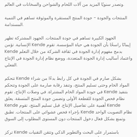
وتصدر سنويًا المزيد من آلات اللحام والشواحن والسخانات في العالم.
المنتجات والجودة - جودة المنتج المستقرة والموثوقة تساهم في التنمية
المستدامة.
الجهود الكبيرة تساهم في جودة المنتجات. الجهود المشتركة تظهر
الإنسانية. تؤمن Kende إيمانًا راسخًا بأن الجودة هي حياة المؤسسة. تقوم
Kende بدمج مفهوم إدارة الجودة في ثقافة الشركة من خلال التعلم
واعتماد أساليب إدارة الجودة المتعددة، ووضع نظام إدارة الجودة في الإنتاج
الفعلي.
تتحكم Kende بشكل صارم في الجودة في كل رابط بدءًا من شراء
المواد الخام وحتى تسليم المنتج، وتنفذ رقابة صارمة على الجودة وتتحكم
في جودة المواد الخام المشتراة. في وصلات الإنتاج، تقوم Kende بتنفيذ
نظام فحص الجودة للقطعة الأولى وتضمن جودة المنتج المتسقة. يعلق
Kende أهمية على تفاصيل الإنتاج. قبل تسليم المنتج، تقوم Kende
بإجراء فحص عشوائي على المنتجات. تطبق Kende نظام التصويت الواحد
وتمنع بشكل فعال دخول المنتجات دون المستوى المطلوب إلى السوق.
تركز Kende باستمرار على البحث والتطوير الذكي وتتقن التقنيات