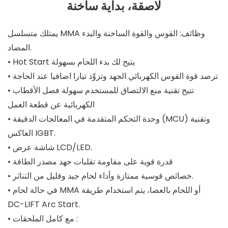
لاصقة، بداية ساخنة
يمتلك متسلسل MMA وظائف: القوس والقوة الساخنة والبدء
المضاد.
• Hot Start يتيح لك بدء اللحام بسهولة
• ترصد قوة القوس الكهربائي الجهد وتزوِّد تيارا اضافيا عند الحاجة
• تتيح تقنية منع الالتصاق للمستخدم سهولة فصل الأقطاب
الكهربائية عن قطعة العمل
• وحدة التحكم المتقدمة في المعالجات الدقيقة (MCU) وتقنية
العاكس IGBT.
• شاشة عرض LCD/LED.
• قدرة قوية على مقاومة تقلبات جهد مصدر الطاقة
• خصائص قوسية ممتازة وأداء لحام جيد وقليل من التناثر.
• في حالة لحام MMA أو اللحام بالعصا، يتم استخدام طريقة
DC-LIFT Arc Start.
• مع كامل الملحقات :