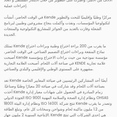
الآلاف من الأسر، وأصرت على التطوير من خلال الابتكار المستقل و اتخاذ
إجراءات عملية.
في الوقت الحاضر، أنشأت Kende مركزًا وطنيًا وإقليميًا للبحث والتطوير
لتكنولوجيا المؤسسات، ونفذت وأكملت بنجاح مشروعين وطنيين لبرنامج
الشعلة وفازت بالعديد من الجوائز للمشاريع التكنولوجية والمنتجات
الجديدة.
تمتلك Kende ما يقرب من 200 براءة اختراع وطنية وبراءات اختراع
نماذج المنفعة وبراءات اختراع التصميم الصناعي. في الوقت الحاضر،
أصبحت Kende مؤسسة نموذجية من حيث براءات الاختراع ومؤسسة
في صناعة آلات اللحام. أصبحت العلامة التجارية KENDE علامة تجارية
مشهورة على المستوى الوطني والإقليمي والبلدي والصناعي.
تعد Kende أيضًا أحد المشاركين الرئيسيين في صياغة المعايير الخاصة
بصناعة آلات اللحام وقد شاركت في صياغة 20 معيارًا وطنيًا وصناعيًا.
أخذت Kende زمام المبادرة في الحصول على شهادات معيار إدارة
الجودة الدولي ISO 9001 ونظام إدارة الصحة والسلامة المهنية OHSAS
18001 ونظام إدارة البيئة ISO 14001. تنتج شركة Kende وتصدر ما يقرب
من 1.2 مليون ماكينة لحام وشواحن وسخانات كل عام، وتبلغ الطاقة
الإنتاجية السنوية 2 مليون جهاز. Kende هي إحدى الشركات التي تنتج