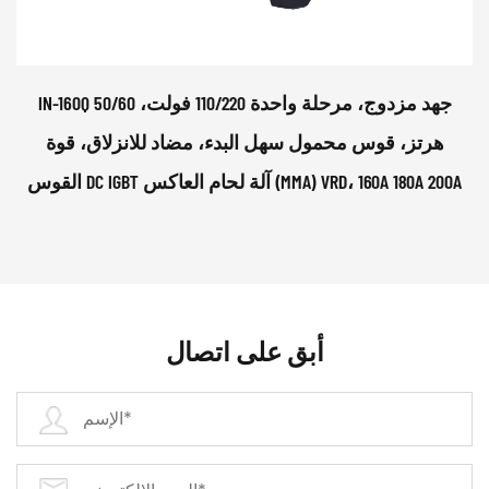
IN-160Q جهد مزدوج، مرحلة واحدة 110/220 فولت، 50/60
هرتز، قوس محمول سهل البدء، مضاد للانزلاق، قوة
القوس DC IGBT آلة لحام العاكس (MMA) VRD، 160A 180A 200A
أبق على اتصال