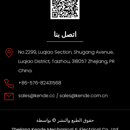
اتصل بنا
No.2299, Luqiao Section, Shugang Avenue,
Luqiao District, Taizhou, 318057 Zhejiang, PR
China.
+86-576-82431568
sales@kende.cc
/
sales@kende.com.cn
حقوق الطبع والنشر © بواسطة
Zhejiang Kende Mechanical & Electrical Co., Ltd.