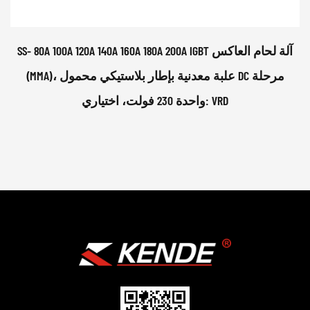
SS- 80A 100A 120A 140A 160A 180A 200A IGBT آلة لحام العاكس
(MMA)، علبة معدنية بإطار بلاستيكي محمول DC مرحلة
واحدة 230 فولت، اختياري: VRD