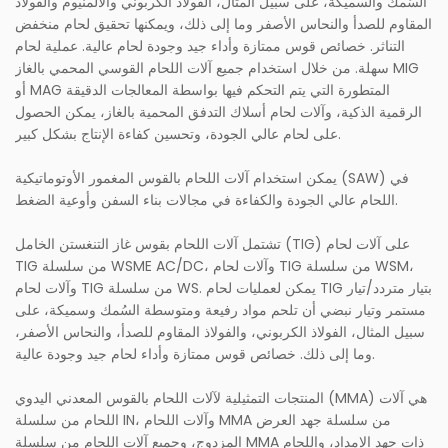
السُمك والسميكة، على سبيل المثال، الفولاذ الكربوني والألمنيوم والفولاذ
المقاوم للصدأ والنحاس الأصفر وما إلى ذلك، ويمكنها تحقيق لحام منخفض
التناثر. خصائص قوس ممتازة وأداء جيد وجودة لحام عالية. عملية لحام
سهلة. من خلال استخدام جميع آلات اللحام القوسي المحمي بالغاز MIG
أو MAG المتطورة التي يتم التحكم فيها بواسطة المعالجات الدقيقة
الرقمية الذكية، وآلات لحام أسلاك التدفق المحمية بالغاز، يمكن الحصول
على لحام عالي الجودة، وتحسين كفاءة الإنتاج بشكل كبير.
يمكن استخدام آلات اللحام بالقوس المغمور الأوتوماتيكية (SAW) في
اللحام عالي الجودة والكفاءة في مجالات بناء السفن وأوعية الضغط.
تشتمل آلات اللحام بقوس غاز التنغستن الخامل (TIG) على آلات لحام
TIG من سلسلة WSME AC/DC، وآلات لحام TIG من سلسلة WSM،
وآلات لحام TIG من سلسلة WS. يمكن لعمليات لحام TIG بتيار متردد/تيار
مستمر وتيار نبضي أن تلحم مواد رفيعة ومتوسطة السُمك وسميكة، على
سبيل المثال، الفولاذ الكربوني، والفولاذ المقاوم للصدأ، والنحاس الأصفر،
وما إلى ذلك. خصائص قوس ممتازة وأداء لحام جيد وجودة عالية.
المنتجات التمثيلية لآلات اللحام بالقوس المعدني اليدوي (MMA) هي آلات
اللحام من سلسلة IN، وآلات اللحام MMA من سلسلة جهد العرض
المزدوج، وجميع آلات اللحام من سلسلة MMA ذات جهد الإمداد، واللحام