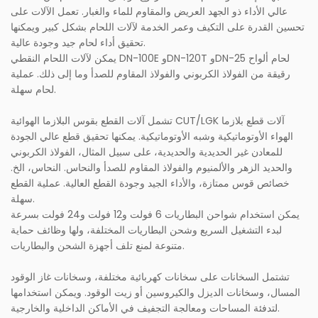
عالي الأداء ذو ​​الجهد العريض والمقاوم للماء والغبار. تعمل الآلات على
تحسين القدرة على التكيف وعمر الخدمة لآلات اللحام بشكل كبير ويمكنها
تحقيق أداء لحام جيد وجودة عالية.
يمكن لآلات اللحام النقطي DN-100E وDN-120T وDN-25 لحام ألواح
رقيقة من الفولاذ الكربوني والفولاذ المقاوم للصدأ وما إلى ذلك. عملية
لحام سهلة.
تشمل آلات القطع بقوس البلازما الهوائية CUT/LGK آلات قطع بلازما
الهواء الأوتوماتيكية وشبه الأوتوماتيكية. يمكنها تحقيق قطع عالي الجودة
للمعادن غير الحديدية والحديدية، على سبيل المثال، الفولاذ الكربوني
والحديد الزهر والألمنيوم والفولاذ المقاوم للصدأ والنحاس. النحاس، الخ.
خصائص قوس ممتازة، والأداء الجيد وجودة القطع العالية. عملية القطع
سهلة.
يمكن استخدام شواحن البطاريات 6 فولت و12 فولت و24 فولت بسرعة
لبدء التشغيل السريع وشحن البطاريات المختلفة، ولها وظائف حماية
متنوعة لمنع تلف أجهزة الشحن والبطاريات.
تشتمل السخانات على سخانات كهربائية مختلفة، وسخانات غاز الوقود
المسال، وسخانات الديزل والكيروسين أو زيت الوقود. ويمكن استخدامها
لتدفئة المساحات ومعالجة التجفيف في الأماكن الداخلية والخارجية.