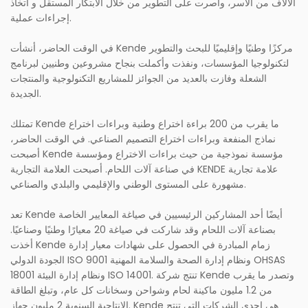
الآلاف من الأسر، وأصرت على التطوير من خلال الابتكار المستقل و اتخاذ
إجراءات عملية.
في الوقت الحاضر، أنشأت Kende مركزًا وطنيًا وإقليميًا للبحث والتطوير
لتكنولوجيا المؤسسات، ونفذت وأكملت بنجاح مشروعين وطنيين لبرنامج
الشعلة وفازت بالعديد من الجوائز للمشاريع التكنولوجية والمنتجات
الجديدة.
تمتلك Kende ما يقرب من 200 براءة اختراع وطنية وبراءات اختراع
نماذج المنفعة وبراءات اختراع التصميم الصناعي. في الوقت الحاضر،
أصبحت Kende مؤسسة نموذجية من حيث براءات الاختراع ومؤسسة
في صناعة آلات اللحام. أصبحت العلامة التجارية KENDE علامة تجارية
مشهورة على المستوى الوطني والإقليمي والبلدي والصناعي.
تعد Kende أيضًا أحد المشاركين الرئيسيين في صياغة المعايير الخاصة
بصناعة آلات اللحام وقد شاركت في صياغة 20 معيارًا وطنيًا وصناعيًا.
أخذت Kende زمام المبادرة في الحصول على شهادات معيار إدارة
الجودة الدولي ISO 9001 ونظام إدارة الصحة والسلامة المهنية OHSAS
18001 ونظام إدارة البيئة ISO 14001. تنتج شركة Kende وتصدر ما يقرب
من 1.2 مليون ماكينة لحام وشواحن وسخانات كل عام، وتبلغ الطاقة
الإنتاجية السنوية 2 مليون جهاز. Kende هي إحدى الشركات التي تنتج