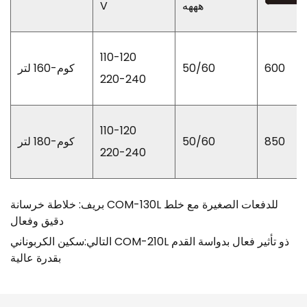
هههه
V
110-120
600
50/60
كوم-160 لتر
220-240
110-120
850
50/60
كوم-180 لتر
220-240
بريف: خلاطة خرسانة COM-130L للدفعات الصغيرة مع خلط
دقيق وفعال
التالي:سكين الكربوناني COM-210L ذو تأثير فعال بدواسة القدم
بقدرة عالية