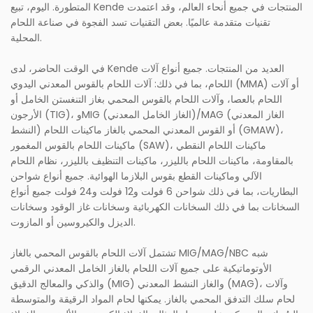
المتطورة. اليوم، تبيع Kende المنتجات في جميع أنحاء العالم، وقد اعتمدت
تقنيات متقدمة عالميًا. بعض التقنيات تسد الفجوة في صناعة اللحام
المحلية.
في الوقت الحاضر، لدى Kende العديد من المنتجات. جميع أنواع آلات
اللحام، بما في ذلك: آلات اللحام بالقوس المعدني اليدوي (MMA) أو آلات
اللحام بالعصا، وآلات اللحام بالقوس المحمي بغاز التنغستن الخامل أو
الأرجون (TIG)، وMIG (الغاز الخامل المعدني)/MAG (الغاز المعدني
النشط) أو القوس المعدني المحمي بالغاز ماكينات اللحام (GMAW)،
ماكينات اللحام بالقوس المغمور (SAW)، ماكينات اللحام النقطي
بالمقاومة، ماكينات اللحام بالليزر، ماكينات التنظيف بالليزر، نظام اللحام
الآلي وماكينات القطع بقوس البلازما الهوائية. جميع أنواع شواحن
البطاريات، بما في ذلك شواحن 6 فولت و12 فولت و24 فولت جميع أنواع
السخانات بما في ذلك السخانات الكهربائية وسخانات غاز الوقود وسخانات
الديزل والكيروسين أو المازوت.
تشتمل آلات اللحام بالقوس المحمي بالغاز MIG/MAG/NBC شبه
الأوتوماتيكية على جميع آلات اللحام بالغاز الخامل المعدني الرقمي
والذكي والمعالج الدقيق (MIG) والغاز النشط المعدني (MAG)، وآلات
لحام سلك التدفق المحمي بالغاز. يمكنها لحام المواد الرقيقة والمتوسطة