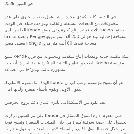
في الصين 2025.
في البداية، كانت كيندي مجرد ورشة عمل صغيرة تحتوي على عدة
مجموعات من المعدات البسيطة والخامة ومواهب قليلة. في الوقت
الحاضر، لدى Kende ثلاث قواعد إنتاج كبيرة وهي مصنع Luqiao، مصنع
Linhai ومصنع Pengjie بمساحة إجمالية تبلغ حوالي 200 ألف متر مربع.
يغطي مصنع Pengjie مساحة قدرها 80 ألف متر مربع.
تتمتع Kende ببيئة مكتبية حديثة ومعدات إنتاج متقدمة ومجموعة من فرق
البحث والتطوير التقنية المبتكرة عالية الجودة. أصبحت Kende مؤسسة
مشهورة عالميًا ونموذجًا في الصناعة.
الهدف والمفهوم الأصلي لـ Kende هو أن تصبح مؤسسة ترغب في أن
تكون الأولى وتقوم بأشياء صغيرة ولديها آمال.
بعد عقود من الاستكشاف، تلتزم كيندي دائمًا بروح الحرفيين.
على مر السنين، ركزت Kende على مفهوم إدارة السوق المتمثل في
الحصول على حصة سوقية كبيرة من خلال المنتجات الصغيرة وتصبح قوية
من خلال حصة السوق الكبيرة والسماح لأدوات المعدات بدخول عشرات