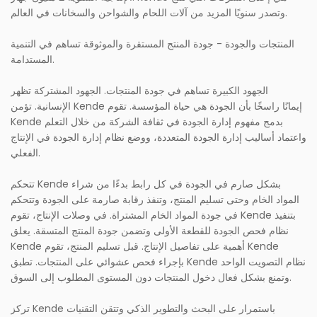
وتصدر سنويًا المزيد من آلات اللحام والشواحن والسخانات في العالم.
المنتجات والجودة - جودة المنتج المستقرة والموثوقة تساهم في التنمية
المستدامة.
الجهود الكبيرة تساهم في جودة المنتجات. الجهود المشتركة تظهر
الإنسانية. تؤمن Kende إيمانًا راسخًا بأن الجودة هي حياة المؤسسة. تقوم
Kende بدمج مفهوم إدارة الجودة في ثقافة الشركة من خلال التعلم
واعتماد أساليب إدارة الجودة المتعددة، ووضع نظام إدارة الجودة في الإنتاج
الفعلي.
تتحكم Kende بشكل صارم في الجودة في كل رابط بدءًا من شراء
المواد الخام وحتى تسليم المنتج، وتنفذ رقابة صارمة على الجودة وتتحكم
في جودة المواد الخام المشتراة. في وصلات الإنتاج، تقوم Kende بتنفيذ
نظام فحص الجودة للقطعة الأولى وتضمن جودة المنتج المتسقة. يعلق
Kende أهمية على تفاصيل الإنتاج. قبل تسليم المنتج، تقوم Kende
بإجراء فحص عشوائي على المنتجات. تطبق Kende نظام التصويت الواحد
وتمنع بشكل فعال دخول المنتجات دون المستوى المطلوب إلى السوق.
تركز Kende باستمرار على البحث والتطوير الذكي وتتقن التقنيات