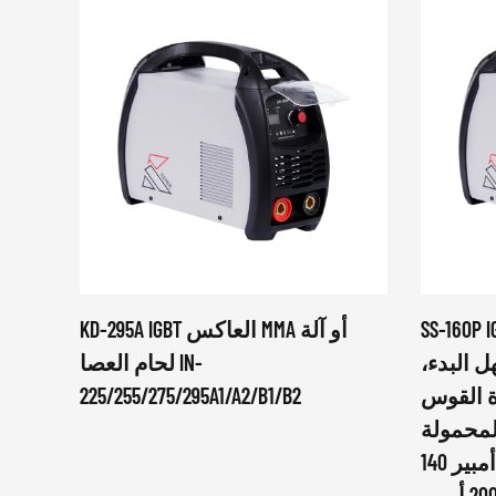
SS آلة لحام العاكس (MMA)،
KD-295A IGBT العاكس MMA أو آلة
 البدء،
لحام العصا IN-
ة القوس
225/255/275/295A1/A2/B1/B2
حمولة DC مرحلة واحدة 220
فولت - 230 فولت 120 أمبير 140