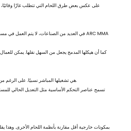
على عكس بعض طرق اللحام التي تتطلب غازًا وقائيًا، تس
في العديد من الصناعات، لا يتم العمل في مساحات
كما أن هيكلها المدمج يجعل من السهل نقلها. يمكن للعمال 
ميزة أخرى لـ ARC MMA Welder هي تشغيلها المباشر نسبيًا. على الرغم من أن اللحام يتطلب دائمًا التدريب، إلا أن منحنى التعلم لهذه الطريقة يمكن التحكم فيه للمبتدئين.
تسمح عناصر التحكم الأساسية مثل التعديل الحالي للمست