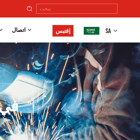
اتصال
SA
إقتبس
قيمة ما