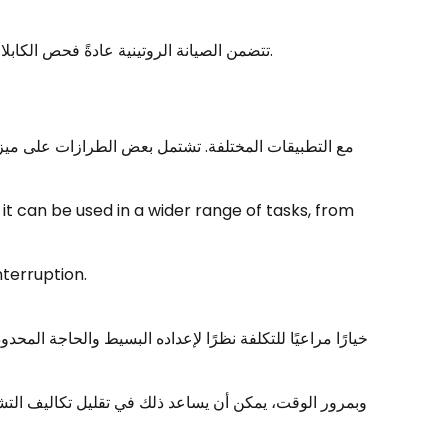
تتضمن الصيانة الروتينية عادةً فحص الكابلات وتنظيف التوصيلات وضمان التهوية المناسبة. مع الرعاية المنتظمة، يمكن للآلة الحفاظ على أداء مستقر على مدى فترات طويلة.
ال erruption
وبمرور الوقت، يمكن أن يساعد ذلك في تقليل تكاليف التشغي