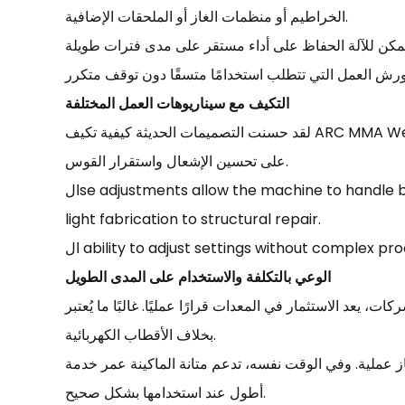
الخراطيم أو منظمات الغاز أو الملحقات الإضافية.
التكيف مع سيناريوهات العمل المختلفة
لقد حسنت التصميمات الحديثة كيفية تكيف ARC MMA Welder مع التطبيقات المختلفة. تشتمل بعض الطرازات على ميزات مثل التشغيل الساخن أو التحكم في قوة القوس، مما يساعد
على تحسين الإشعال واستقرار القوس.
الse adjustments allow the machine to handle both thin and thick materials more effectively. As a result, it can be used in a wider range of tasks, from
light fabrication to structural repair.
ability to adjust settings without complex pr.
الوعي بالتكلفة والاستخدام على المدى الطويل
ات قرارًا عمليًا. غالبًا ما يُعتبر ARC MMA Welder خيارًا مراعيًا للتكلفة نظرًا لإعداده البسيط والحاجة المحدودة لمواد استهلاكية إضافية
بخلاف الأقطاب الكهربائية.
از عملية. وفي الوقت نفسه، تدعم متانة الماكينة عمر خدمة
أطول عند استخدامها بشكل صحيح.