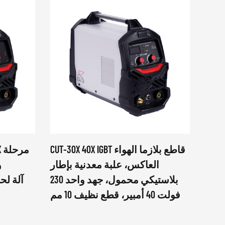
اكس تدفق معتمد 220
CUT-30X 40X IGBT قاطع بلازما الهواء
X
فولت/230 فولت 100A 120A MIG MAG
العاكس، علبة معدنية بإطار
لحام
بلاستيكي محمول، جهد واحد 230
جم ماكينة
فولت 40 أمبير، قطع نظيف 10 مم
سلاك