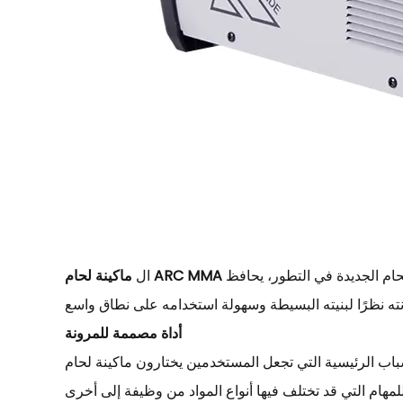
لحام الجديدة في التطور، يحافظ
ماكينة لحام ARC MMA
ال
أداة مصممة للمرونة
التي تجعل المستخدمين يختارون ماكينة لحام ARC MMA هي مرونتها. يمكنها التعامل مع أنواع مختلفة من المعادن، بما في ذلك الفولاذ الكربوني والفولاذ المقاوم للصدأ