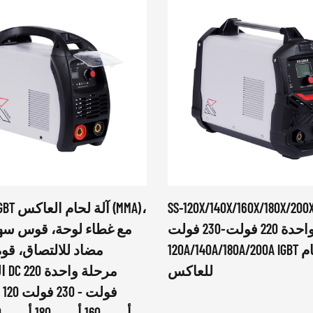
SS-120X/140X/160X/180X/200 مرحلة
-160P IGBT
واحدة 220 فولت-230 فولت
مع غطاء لوحة، قوس سهل
120A/140A/180A/200A IGBT آلة لحام
مضاد للالتصاق، قو
للعاكس
الم
أمبير 160 أمبير 180 أمبير 200 أمبير