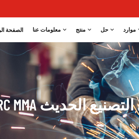
موارد
حل
منتج
معلومات عنا
الصفحة الر
كينة لحام ARC MMA في التصنيع الحديث