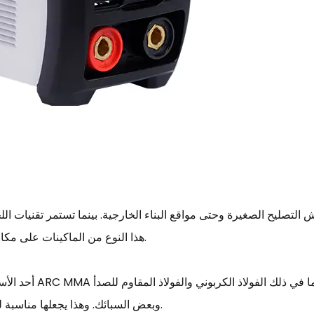
رش التصليح الصغيرة وحتى مواقع البناء الخارجية. بينما تستمر تقنيات ال
هذا النوع من الماكينات على مكانته نظرًا لبنيته البسيطة وسهولة استخدامه على نطاق واسع.
أحد الأسباب الرئيسية 
وبعض السبائك. وهذا يجعلها مناسبة للمهام التي قد تختلف فيها أنواع المواد من وظيفة إلى أخرى.