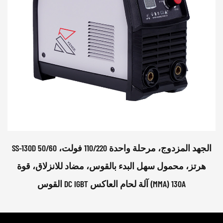
SS-130D الجهد المزدوج، مرحلة واحدة 110/220 فولت، 50/60
هرتز، محمول سهل البدء بالقوس، مضاد للانزلاق، قوة
القوس DC IGBT آلة لحام العاكس (MMA) 130A