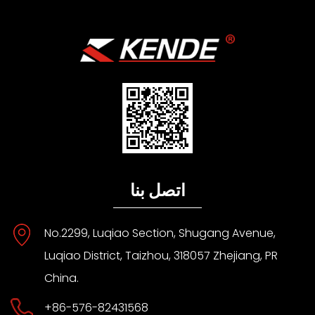
اتصل بنا
No.2299, Luqiao Section, Shugang Avenue,
Luqiao District, Taizhou, 318057 Zhejiang, PR
China.
+86-576-82431568